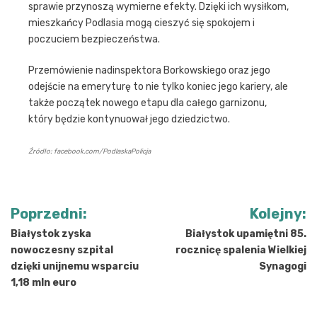
sprawie przynoszą wymierne efekty. Dzięki ich wysiłkom,
mieszkańcy Podlasia mogą cieszyć się spokojem i
poczuciem bezpieczeństwa.
Przemówienie nadinspektora Borkowskiego oraz jego
odejście na emeryturę to nie tylko koniec jego kariery, ale
także początek nowego etapu dla całego garnizonu,
który będzie kontynuował jego dziedzictwo.
Źródło: facebook.com/PodlaskaPolicja
Nawigacja
Poprzedni:
Kolejny:
wpisu
Białystok zyska
Białystok upamiętni 85.
nowoczesny szpital
rocznicę spalenia Wielkiej
dzięki unijnemu wsparciu
Synagogi
1,18 mln euro