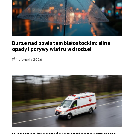
Burze nad powiatem białostockim: silne
opady i porywy wiatru w drodze!
1 sierpnia 2026