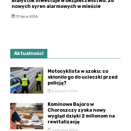
Białystok inwestuje w bezpieczeństwo: 26
nowych syren alarmowych w mieście
31 lipca 2026
Aktualności
Motocyklista w szoku: co
skłoniło go do ucieczki przed
policją?
6 sierpnia 2026
Kominowe Bajoro w
Choroszczy zyska nowy
wygląd dzięki 2 milionom na
rewitalizację
6 sierpnia 2026