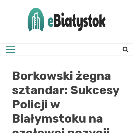
Skip
to
content
Twój informator, Białystok i okolice
eBial
Borkowski żegna
sztandar: Sukcesy
Policji w
Białymstoku na
czołowej pozycji