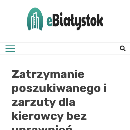
Skip
to
content
Twój informator, Białystok i okolice
eBial
Zatrzymanie
poszukiwanego i
zarzuty dla
kierowcy bez
uprawnień