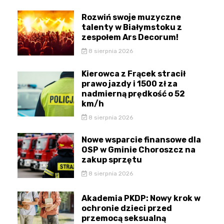
Rozwiń swoje muzyczne
talenty w Białymstoku z
zespołem Ars Decorum!
8 sierpnia 2026
Kierowca z Frącek stracił
prawo jazdy i 1500 zł za
nadmierną prędkość o 52
km/h
8 sierpnia 2026
Nowe wsparcie finansowe dla
OSP w Gminie Choroszcz na
zakup sprzętu
8 sierpnia 2026
Akademia PKDP: Nowy krok w
ochronie dzieci przed
przemocą seksualną