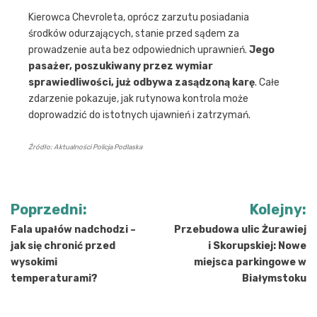
Kierowca Chevroleta, oprócz zarzutu posiadania
środków odurzających, stanie przed sądem za
prowadzenie auta bez odpowiednich uprawnień.
Jego
pasażer, poszukiwany przez wymiar
sprawiedliwości, już odbywa zasądzoną karę
. Całe
zdarzenie pokazuje, jak rutynowa kontrola może
doprowadzić do istotnych ujawnień i zatrzymań.
Źródło: Aktualności Policja Podlaska
Nawigacja
Poprzedni:
Kolejny:
wpisu
Fala upałów nadchodzi –
Przebudowa ulic Żurawiej
jak się chronić przed
i Skorupskiej: Nowe
wysokimi
miejsca parkingowe w
temperaturami?
Białymstoku