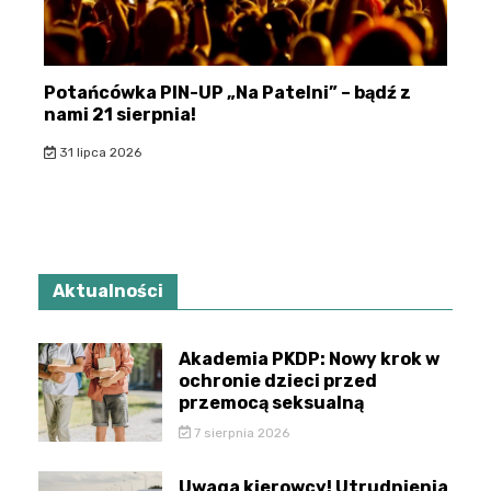
Potańcówka PIN-UP „Na Patelni” – bądź z
nami 21 sierpnia!
31 lipca 2026
Aktualności
Akademia PKDP: Nowy krok w
ochronie dzieci przed
przemocą seksualną
7 sierpnia 2026
Uwaga kierowcy! Utrudnienia