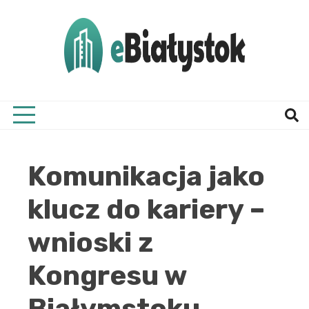
Skip
to
content
Twój informator, Białystok i okolice
eBial
Komunikacja jako
klucz do kariery –
wnioski z
Kongresu w
Białymstoku