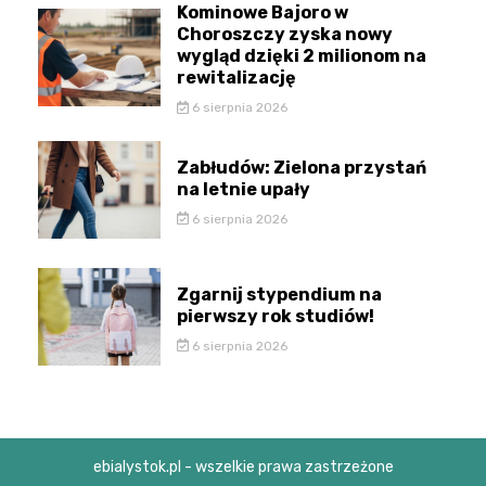
Kominowe Bajoro w
Choroszczy zyska nowy
wygląd dzięki 2 milionom na
rewitalizację
6 sierpnia 2026
Zabłudów: Zielona przystań
na letnie upały
6 sierpnia 2026
Zgarnij stypendium na
pierwszy rok studiów!
6 sierpnia 2026
ebialystok.pl - wszelkie prawa zastrzeżone