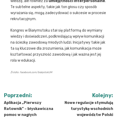
wiedzę, ale również za
umiejętności interpersonalne
.
Te subtelne aspekty, takie jak ton głosu czy sposób
wyrażania się, mogą zadecydować o sukcesie w procesie
rekrutacyjnym.
Kongres w Białymstoku stał się platformą do wymiany
wiedzy i doświadczeń, podkreślającą wpływ komunikacji
na ścieżkę zawodową młodych ludzi. Inicjatywy takie jak
ta są kluczowe dla zrozumienia, jak komunikacja może
kształtować przyszłość zawodową i jak ważna jest jej
rola w edukacji.
Źródło: facebook.com/bialystokUM
Nawigacja
Poprzedni:
Kolejny:
wpisu
Aplikacja „Pierwszy
Nowe regulacje stymulują
Ratownik” – błyskawiczna
turystykę wschodnich
pomoc w nagłych
województw Polski