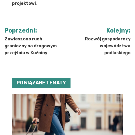
projektowi
.
Nawigacja
Poprzedni:
Kolejny:
wpisu
Zawieszono ruch
Rozwój gospodarczy
graniczny na drogowym
województwa
przejściu w Kuźnicy
podlaskiego
POWIĄZANE TEMATY