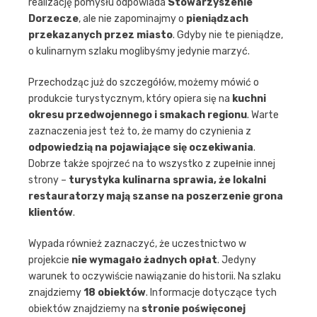
realizację pomysłu odpowiada
Stowarzyszenie
Dorzecze
, ale nie zapominajmy o
pieniądzach
przekazanych przez miasto
. Gdyby nie te pieniądze,
o kulinarnym szlaku moglibyśmy jedynie marzyć.
Przechodząc już do szczegółów, możemy mówić o
produkcie turystycznym, który opiera się na
kuchni
okresu przedwojennego i smakach regionu
. Warte
zaznaczenia jest też to, że mamy do czynienia z
odpowiedzią na pojawiające się oczekiwania
.
Dobrze także spojrzeć na to wszystko z zupełnie innej
strony –
turystyka kulinarna sprawia, że lokalni
restauratorzy mają szanse na poszerzenie grona
klientów
.
Wypada również zaznaczyć, że uczestnictwo w
projekcie
nie wymagało żadnych opłat
. Jedyny
warunek to oczywiście nawiązanie do historii. Na szlaku
znajdziemy
18 obiektów
. Informacje dotyczące tych
obiektów znajdziemy na
stronie poświęconej