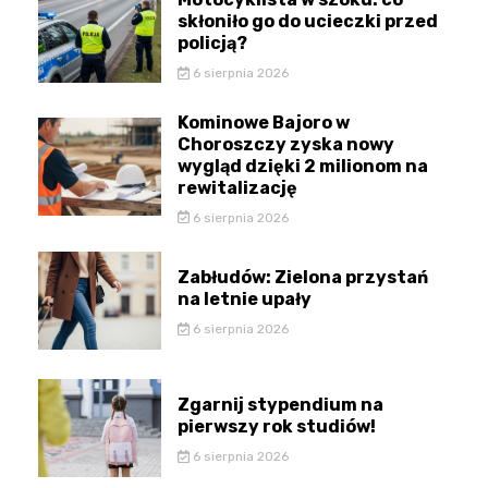
skłoniło go do ucieczki przed
policją?
6 sierpnia 2026
Kominowe Bajoro w
Choroszczy zyska nowy
wygląd dzięki 2 milionom na
rewitalizację
6 sierpnia 2026
Zabłudów: Zielona przystań
na letnie upały
6 sierpnia 2026
Zgarnij stypendium na
pierwszy rok studiów!
6 sierpnia 2026