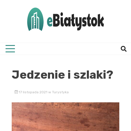
Skip
to
content
Twój informator, Białystok i okolice
eBial
Jedzenie i szlaki?
17 listopada 2021
w
Turystyka