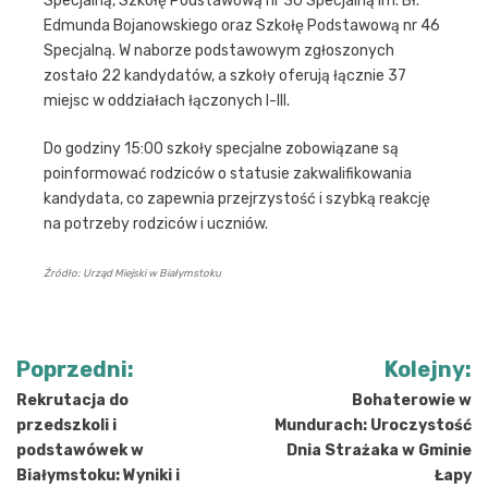
Specjalną, Szkołę Podstawową nr 30 Specjalną im. Bł.
Edmunda Bojanowskiego oraz Szkołę Podstawową nr 46
Specjalną. W naborze podstawowym zgłoszonych
zostało 22 kandydatów, a szkoły oferują łącznie 37
miejsc w oddziałach łączonych I-III.
Do godziny 15:00 szkoły specjalne zobowiązane są
poinformować rodziców o statusie zakwalifikowania
kandydata, co zapewnia przejrzystość i szybką reakcję
na potrzeby rodziców i uczniów.
Źródło: Urząd Miejski w Białymstoku
Nawigacja
Poprzedni:
Kolejny:
wpisu
Rekrutacja do
Bohaterowie w
przedszkoli i
Mundurach: Uroczystość
podstawówek w
Dnia Strażaka w Gminie
Białymstoku: Wyniki i
Łapy