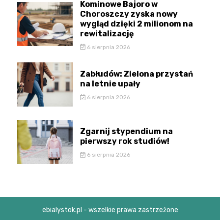
Kominowe Bajoro w
Choroszczy zyska nowy
wygląd dzięki 2 milionom na
rewitalizację
6 sierpnia 2026
Zabłudów: Zielona przystań
na letnie upały
6 sierpnia 2026
Zgarnij stypendium na
pierwszy rok studiów!
6 sierpnia 2026
ebialystok.pl - wszelkie prawa zastrzeżone