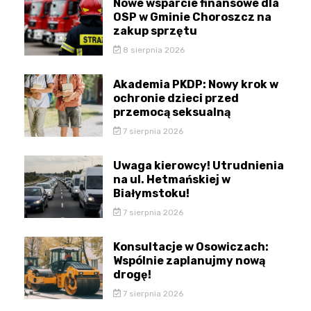
Nowe wsparcie finansowe dla
OSP w Gminie Choroszcz na
zakup sprzętu
8 sierpnia 2026
Akademia PKDP: Nowy krok w
ochronie dzieci przed
przemocą seksualną
7 sierpnia 2026
Uwaga kierowcy! Utrudnienia
na ul. Hetmańskiej w
Białymstoku!
7 sierpnia 2026
Konsultacje w Osowiczach:
Wspólnie zaplanujmy nową
drogę!
7 sierpnia 2026