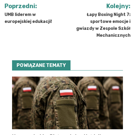
Nawigacja
Poprzedni:
Kolejny:
wpisu
UMB liderem w
Łapy Boxing Night 7:
europejskiej edukacji!
sportowe emocje i
gwiazdy w Zespole Szkół
Mechanicznych
POWIĄZANE TEMATY