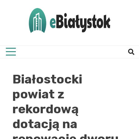
Skip
to
content
Twój informator, Białystok i okolice
eBial
Białostocki
powiat z
rekordową
dotacją na
renowację dworu