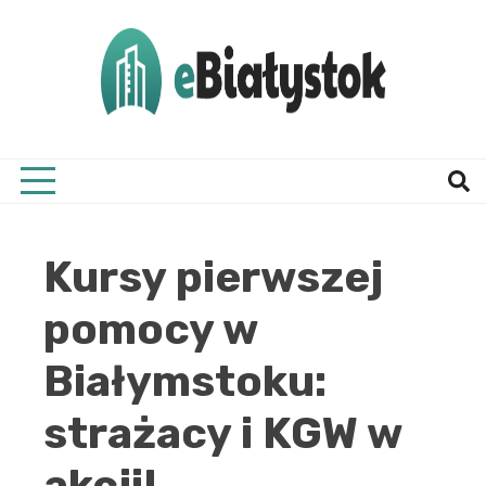
Skip
to
content
Twój informator, Białystok i okolice
eBial
Kursy pierwszej
pomocy w
Białymstoku:
strażacy i KGW w
akcji!