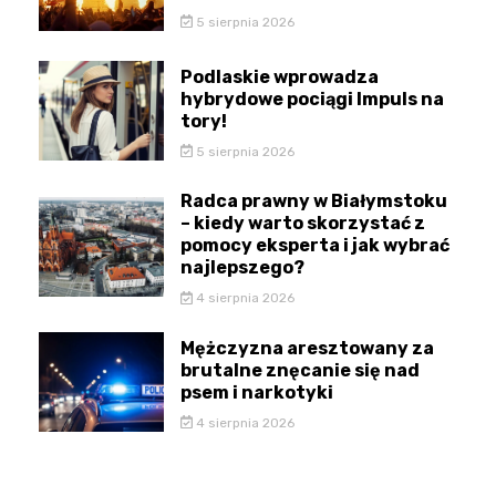
5 sierpnia 2026
Podlaskie wprowadza
hybrydowe pociągi Impuls na
tory!
5 sierpnia 2026
Radca prawny w Białymstoku
– kiedy warto skorzystać z
pomocy eksperta i jak wybrać
najlepszego?
4 sierpnia 2026
Mężczyzna aresztowany za
brutalne znęcanie się nad
psem i narkotyki
4 sierpnia 2026