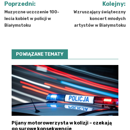
Nawigacja
Poprzedni:
Kolejny:
wpisu
Muzyczne uczczenie 100-
Wzruszający świąteczny
lecia kobiet w policji w
koncert młodych
Białymstoku
artystów w Białymstoku
POWIĄZANE TEMATY
Pijany motorowerzysta w kolizji – czekają
go surowe konsekwencje