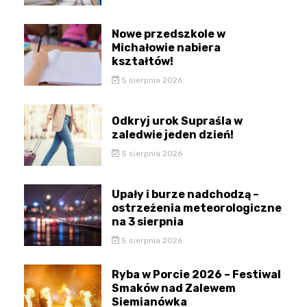
Nowe przedszkole w
Michałowie nabiera
kształtów!
5 sierpnia 2026
Odkryj urok Supraśla w
zaledwie jeden dzień!
5 sierpnia 2026
Upały i burze nadchodzą –
ostrzeżenia meteorologiczne
na 3 sierpnia
5 sierpnia 2026
Ryba w Porcie 2026 – Festiwal
Smaków nad Zalewem
Siemianówka