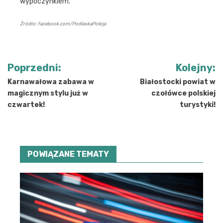
wypoczynkiem.
Źródło: facebook.com/PodlaskaPolicja
Nawigacja
Poprzedni:
Kolejny:
wpisu
Karnawałowa zabawa w
Białostocki powiat w
magicznym stylu już w
czołówce polskiej
czwartek!
turystyki!
POWIĄZANE TEMATY