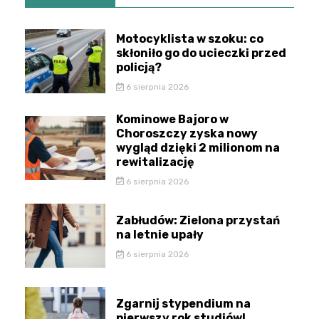
Motocyklista w szoku: co
skłoniło go do ucieczki przed
policją?
6 sierpnia 2026
Kominowe Bajoro w
Choroszczy zyska nowy
wygląd dzięki 2 milionom na
rewitalizację
6 sierpnia 2026
Zabłudów: Zielona przystań
na letnie upały
6 sierpnia 2026
Zgarnij stypendium na
pierwszy rok studiów!