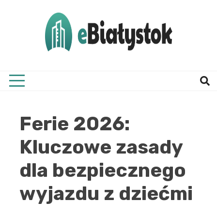
Skip
to
content
Twój informator, Białystok i okolice
eBial
Ferie 2026:
Kluczowe zasady
dla bezpiecznego
wyjazdu z dziećmi