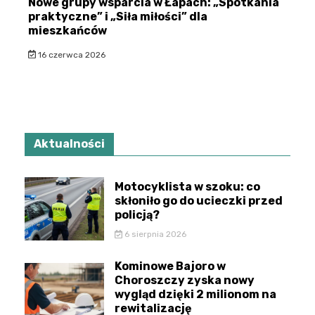
Nowe grupy wsparcia w Łapach: „Spotkania
praktyczne” i „Siła miłości” dla
mieszkańców
16 czerwca 2026
Aktualności
Motocyklista w szoku: co
skłoniło go do ucieczki przed
policją?
6 sierpnia 2026
Kominowe Bajoro w
Choroszczy zyska nowy
wygląd dzięki 2 milionom na
rewitalizację