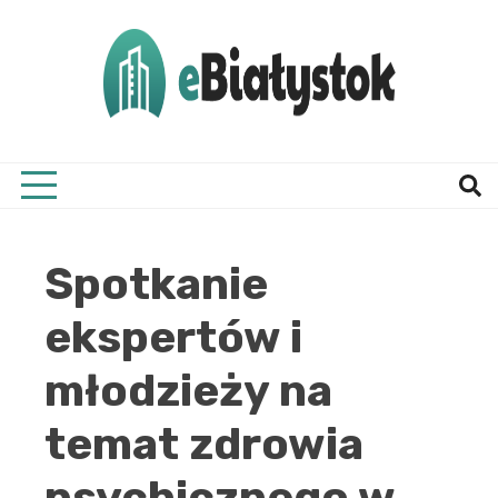
Skip
to
content
Twój informator, Białystok i okolice
eBial
Spotkanie
ekspertów i
młodzieży na
temat zdrowia
psychicznego w