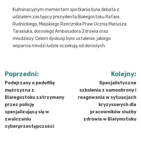
Kulminacyjnym momentem spotkania była debata z
udziałem zastępcy prezydenta Białegostoku Rafała
Rudnickiego, Miejskiego Rzecznika Praw Ucznia Mariusza
Tarasiuka, dorosłego Ambasadora Zdrowia oraz
młodzieży. Celem dyskusji było ustalenie, jakiego
wsparcia młodzi ludzie oczekują od dorosłych.
Nawigacja
Poprzedni:
Kolejny:
wpisu
Podejrzany o pedofilię
Specjalistyczne
mężczyzna z
szkolenia z samoobrony i
Białegostoku zatrzymany
reagowania w sytuacjach
przez policję
kryzysowych dla
specjalizującą się w
pracowników służby
zwalczaniu
zdrowia w Białymstoku
cyberprzestępczości