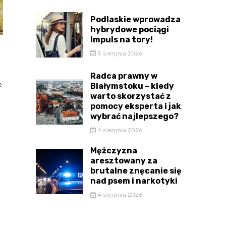
Podlaskie wprowadza
hybrydowe pociągi
Impuls na tory!
5 sierpnia 2026
Radca prawny w
e
Białymstoku – kiedy
warto skorzystać z
pomocy eksperta i jak
wybrać najlepszego?
4 sierpnia 2026
Mężczyzna
aresztowany za
brutalne znęcanie się
nad psem i narkotyki
4 sierpnia 2026