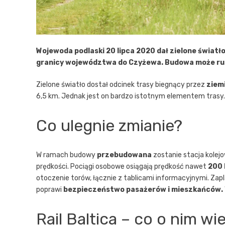
Wojewoda podlaski 20 lipca 2020 dał zielone światło
granicy województwa do Czyżewa. Budowa może rus
Zielone światło dostał odcinek trasy biegnący przez
ziem
6,5 km. Jednak jest on bardzo istotnym elementem trasy
Co ulegnie zmianie?
W ramach budowy
przebudowana
zostanie stacja kolej
prędkości. Pociągi osobowe osiągają prędkość nawet
200 
otoczenie torów, łącznie z tablicami informacyjnymi. Za
poprawi
bezpieczeństwo pasażerów i mieszkańców.
Rail Baltica – co o nim w