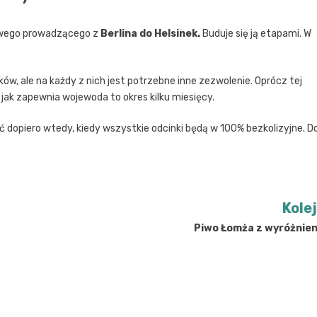
jowego prowadzącego z
Berlina do Helsinek.
Buduje się ją etapami. W
ków, ale na każdy z nich jest potrzebne inne zezwolenie. Oprócz tej
 jak zapewnia wojewoda to okres kilku miesięcy.
ć dopiero wtedy, kiedy wszystkie odcinki będą w 100% bezkolizyjne. D
Kole
Piwo Łomża z wyróżnien