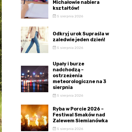
Michałowie nabiera
kształtów!
5 sierpnia 2026
Odkryj urok Supraśla w
zaledwie jeden dzień!
5 sierpnia 2026
Upały i burze
nadchodzą –
ostrzeżenia
meteorologiczne na 3
sierpnia
5 sierpnia 2026
Ryba w Porcie 2026 –
Festiwal Smaków nad
Zalewem Siemianówka
5 sierpnia 2026