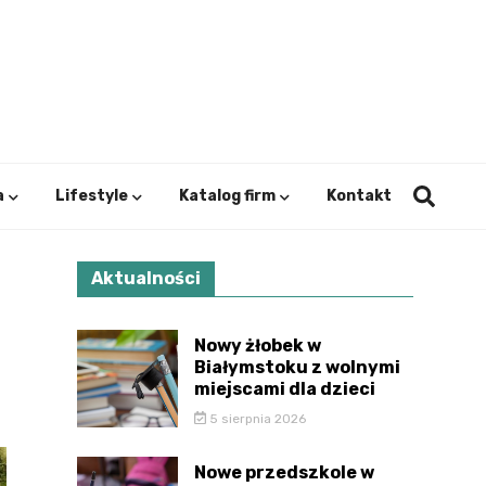
ystok.
a
Lifestyle
Katalog firm
Kontakt
Aktualności
Nowy żłobek w
Białymstoku z wolnymi
miejscami dla dzieci
5 sierpnia 2026
Nowe przedszkole w