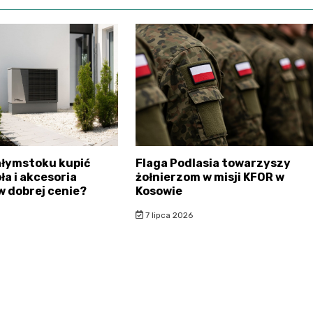
ałymstoku kupić
Flaga Podlasia towarzyszy
ła i akcesoria
żołnierzom w misji KFOR w
w dobrej cenie?
Kosowie
7 lipca 2026
ebialystok.pl - wszelkie prawa zastrzeżone