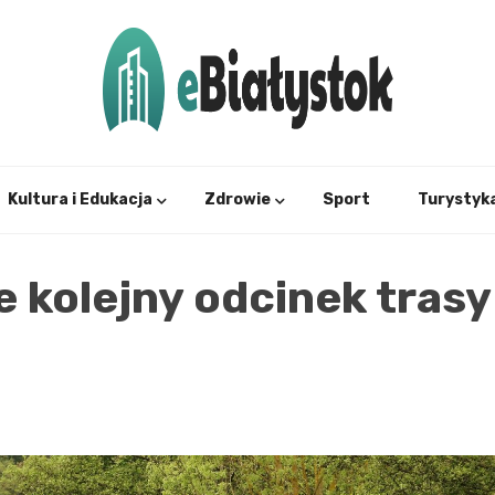
Twój informator, Białystok i okolice
eBial
Kultura i Edukacja
Zdrowie
Sport
Turystyk
ie kolejny odcinek trasy