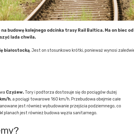
 na budowę kolejnego odcinka trasy Rail Baltica. Ma on biec od
zyć lada chwila.
ię białostocką
. Jest on stosunkowo krótki, ponieważ wynosi zaledwi
.
owa
Czyżew.
Tory i podtorza dostosuje się do pociągów dużej
km/h
, a pociągi towarowe 160 km/h. Przebudowa obejmie całe
planowane jest również wybudowanie przejścia podziemnego, co
W planach jest również budowa węzła sanitarnego.
iemy?