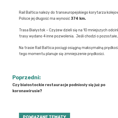
Rail Baltica należy do transeuropejskiego korytarza kole
Polsce jej długość ma wynosić
374 km.
Trasa Białystok – Czyżew dzieli się na 10 mniejszych odcin
trasy wydano 4 inne pozwolenia. Jeśli chodzi o pozostałe,
Na trasie Rail Baltica pociągi osiągną maksymalną prędkoś
tego momentu planuje się zmniejszenie prędkości.
Nawigacja
Poprzedni:
wpisu
Czy białostockie restauracje podniosły się już po
koronawirusie?
POWIĄZANE TEMATY