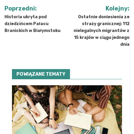
Nawigacja
Poprzedni:
Kolejny:
wpisu
Historia ukryta pod
Ostatnie doniesienia ze
dziedzińcem Pałacu
straży granicznej: 112
Branickich w Białymstoku
nielegalnych migrantów z
15 krajów w ciągu jednego
dnia
POWIĄZANE TEMATY