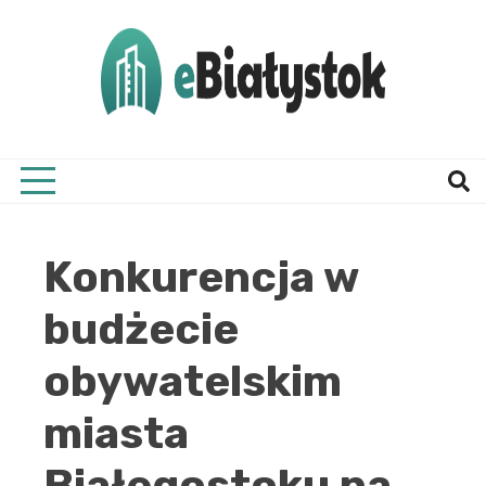
Skip
to
content
Twój informator, Białystok i okolice
eBial
Konkurencja w
budżecie
obywatelskim
miasta
Białegostoku na