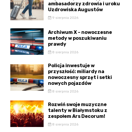
ambasadorzy zdrowia i uroku
Uzdrowiska Augustów
9 sierpnia 2026
Archiwum X – nowoczesne
metody w poszukiwaniu
prawdy
8 sierpnia 2026
Policja inwestuje w
przyszłość: miliardy na
nowoczesny sprzęt i setki
nowych pojazdów
8 sierpnia 2026
Rozwiń swoje muzyczne
talenty w Białymstoku z
zespołem Ars Decorum!
8 sierpnia 2026