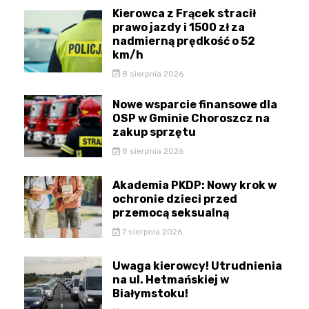
Kierowca z Frącek stracił
prawo jazdy i 1500 zł za
nadmierną prędkość o 52
km/h
8 sierpnia 2026
Nowe wsparcie finansowe dla
OSP w Gminie Choroszcz na
zakup sprzętu
8 sierpnia 2026
Akademia PKDP: Nowy krok w
ochronie dzieci przed
przemocą seksualną
7 sierpnia 2026
Uwaga kierowcy! Utrudnienia
na ul. Hetmańskiej w
Białymstoku!