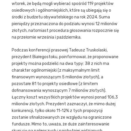
wtorek, że będą mogli wybierać spośród 119 projektów
osiedlowych i ogólnomiejskich, które są ubiegają się o
środki z budżetu obywatelskiego na rok 2024. Suma
pieniędzy przeznaczona do podziału wynosi 12 milionów
złotych, natomiast procedura głosowania rozpocznie się
na przełomie września i października.
Podczas konferencji prasowej Tadeusz Truskolaski,
prezydent Białegostoku, poinformował, że proponowane
projekty można podzielić na dwa typy: 38 z nich ma
charakter ogólnomiejski (z maksymalnym limit
finansowym wynoszącym 5 milionów złotych), a
pozostałe 81 to projekty osiedlowe (z limitem
dofinansowania wynoszącym 7 milionów złotych).
Łączny koszt wszystkich projektów wynosi ponad 106,3
milionów złotych. Prezydent zaznaczył, że mimo dużej
konkurencji, tylko około 11-12% z tych propozycji
zostanie sfinalizowanych ze względu na ograniczone
fundusze. Mimo to, uważa, że duże zainteresowanie
skupi się na najlepszych i najchętniej widzianych