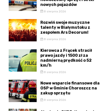
nowych pojazdów
8 sierpnia 2026
Rozwiń swoje muzyczne
talenty w Białymstoku z
zespołem Ars Decorum!
8 sierpnia 2026
Kierowca z Frącek stracił
prawo jazdy i 1500 zł za
nadmierną prędkość o 52
km/h
8 sierpnia 2026
Nowe wsparcie finansowe dla
OSP w Gminie Choroszcz na
zakup sprzętu
8 sierpnia 2026