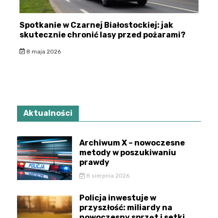
Spotkanie w Czarnej Białostockiej: jak
skutecznie chronić lasy przed pożarami?
8 maja 2026
Aktualności
Archiwum X – nowoczesne
metody w poszukiwaniu
prawdy
8 sierpnia 2026
Policja inwestuje w
przyszłość: miliardy na
nowoczesny sprzęt i setki