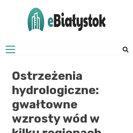
Skip
to
content
Twój informator, Białystok i okolice
eBial
Ostrzeżenia
hydrologiczne:
gwałtowne
wzrosty wód w
kilku regionach