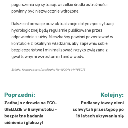
pogorszenia się sytuacji, wszelkie środki ostrożności
powinny być niezwłocznie wdrożone.
Dalsze informacje oraz aktualizacje dotyczące sytuacji
hydrologicznej będą regularnie publikowane przez
odpowiednie służby. Mieszkańcy powinni pozostawać w
kontakcie z lokalnymi władzami, aby zapewnić sobie
bezpieczeństwo i minimalizować ryzyko związane z
gwałtownymi wzrostami stanów wody.
Źródło: facebook.com/profile.php?id=100046444753075
Nawigacja
Poprzedni:
Kolejny:
wpisu
Zadbaj o zdrowie na EC0-
Podlascy łowcy cieni
GIEŁDZIE w Białymstoku –
schwytali przestępcę po
bezpłatne badania
16 latach ukrywania się
ciśnienia i glukozy!