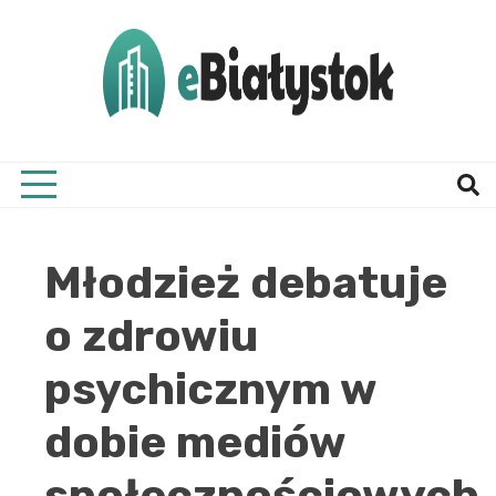
Skip
to
content
Twój informator, Białystok i okolice
eBial
Młodzież debatuje
o zdrowiu
psychicznym w
dobie mediów
społecznościowych