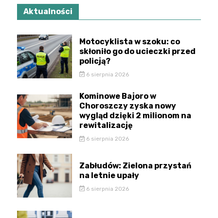
Aktualności
Motocyklista w szoku: co
skłoniło go do ucieczki przed
policją?
6 sierpnia 2026
Kominowe Bajoro w
Choroszczy zyska nowy
wygląd dzięki 2 milionom na
rewitalizację
6 sierpnia 2026
Zabłudów: Zielona przystań
na letnie upały
6 sierpnia 2026