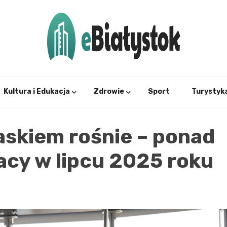
Twój informator, Białystok i okolice
eBial
Kultura i Edukacja
Zdrowie
Sport
Turystyk
askiem rośnie – ponad
racy w lipcu 2025 roku