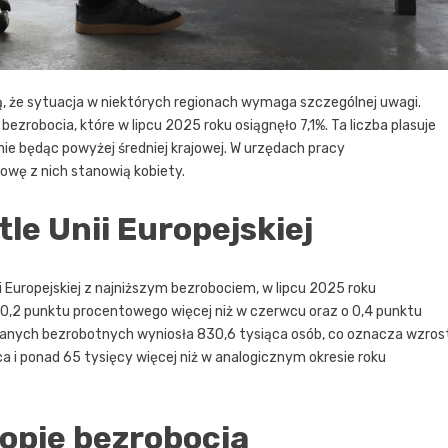
, że sytuacja w niektórych regionach wymaga szczególnej uwagi.
obocia, które w lipcu 2025 roku osiągnęło 7,1%. Ta liczba plasuje
śnie będąc powyżej średniej krajowej. W urzędach pracy
łowę z nich stanowią kobiety.
le Unii Europejskiej
 Europejskiej z najniższym bezrobociem, w lipcu 2025 roku
 0,2 punktu procentowego więcej niż w czerwcu oraz o 0,4 punktu
trowanych bezrobotnych wyniosła 830,6 tysiąca osób, co oznacza wzros
 i ponad 65 tysięcy więcej niż w analogicznym okresie roku
topie bezrobocia