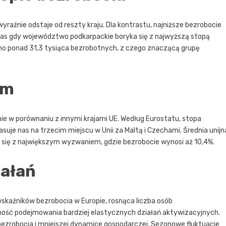
raźnie odstaje od reszty kraju. Dla kontrastu, najniższe bezrobocie
as gdy województwo podkarpackie boryka się z najwyższą stopą
no ponad 31,3 tysiąca bezrobotnych, z czego znaczącą grupę
im
ie w porównaniu z innymi krajami UE. Według Eurostatu, stopa
uje nas na trzecim miejscu w Unii za Maltą i Czechami. Średnia unijn
a się z największym wyzwaniem, gdzie bezrobocie wynosi aż 10,4%.
iałań
skaźników bezrobocia w Europie, rosnąca liczba osób
ość podejmowania bardziej elastycznych działań aktywizacyjnych.
 bezrobocia i mniejszej dynamice gospodarczej. Sezonowe fluktuacje