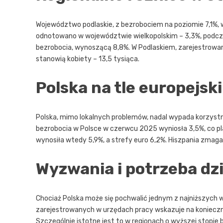
Województwo podlaskie, z bezrobociem na poziomie 7,1%, wy
odnotowano w województwie wielkopolskim – 3,3%, podcz
bezrobocia, wynoszącą 8,8%. W Podlaskiem, zarejestrowa
stanowią kobiety – 13,5 tysiąca.
Polska na tle europejsk
Polska, mimo lokalnych problemów, nadal wypada korzystn
bezrobocia w Polsce w czerwcu 2025 wyniosła 3,5%, co plas
wynosiła wtedy 5,9%, a strefy euro 6,2%. Hiszpania zmag
Wyzwania i potrzeba dz
Chociaż Polska może się pochwalić jednym z najniższych w
zarejestrowanych w urzędach pracy wskazuje na konieczn
Szczególnie istotne jest to w regionach o wyższej stopie