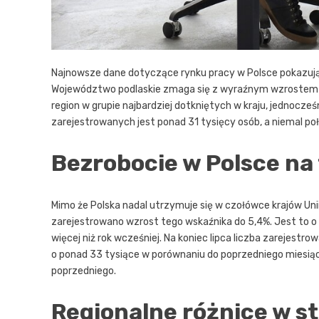
Najnowsze dane dotyczące rynku pracy w Polsce pokazują
Województwo podlaskie zmaga się z wyraźnym wzrostem bezr
region w grupie najbardziej dotkniętych w kraju, jednocze
zarejestrowanych jest ponad 31 tysięcy osób, a niemal po
Bezrobocie w Polsce na t
Mimo że Polska nadal utrzymuje się w czołówce krajów Unii
zarejestrowano wzrost tego wskaźnika do 5,4%. Jest to o
więcej niż rok wcześniej. Na koniec lipca liczba zarejes
o ponad 33 tysiące w porównaniu do poprzedniego miesiąca
poprzedniego.
Regionalne różnice w s