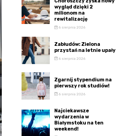
Choroszczy zyska nowy
wygląd dzięki 2
milionom na
rewitalizację
6 sierpnia 2026
Zabłudów: Zielona
przystań na letnie upały
6 sierpnia 2026
Zgarnij stypendium na
pierwszy rok studiów!
6 sierpnia 2026
Najciekawsze
wydarzenia w
Białymstoku na ten
weekend!