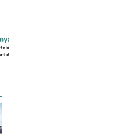
jny:
żnia
arta!