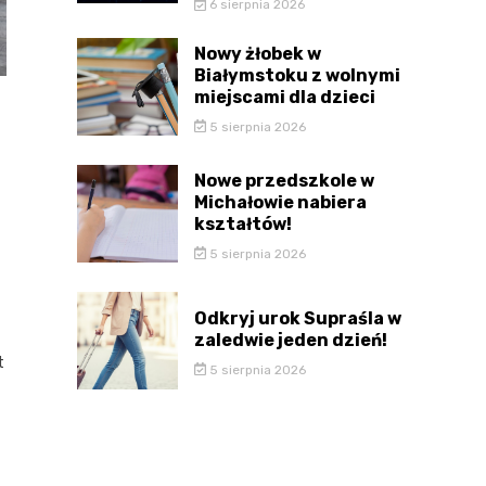
6 sierpnia 2026
Nowy żłobek w
Białymstoku z wolnymi
miejscami dla dzieci
5 sierpnia 2026
Nowe przedszkole w
Michałowie nabiera
kształtów!
5 sierpnia 2026
Odkryj urok Supraśla w
zaledwie jeden dzień!
t
5 sierpnia 2026