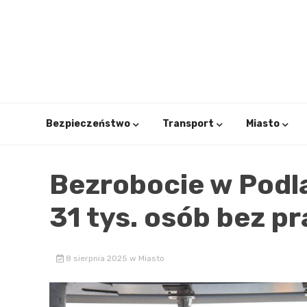
Skip
to
content
Bezpieczeństwo
Transport
Miasto
Bezrobocie w Podl
31 tys. osób bez p
8 sierpnia 2025
w
Miasto