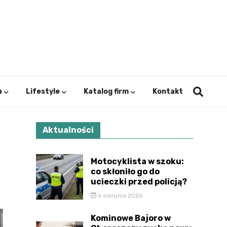
ystok.
a
Lifestyle
Katalog firm
Kontakt
Aktualności
Motocyklista w szoku:
co skłoniło go do
ucieczki przed policją?
6 sierpnia 2026
Kominowe Bajoro w