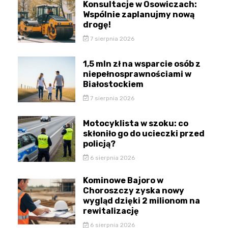
Konsultacje w Osowiczach:
Wspólnie zaplanujmy nową
drogę!
7 sierpnia 2026
1,5 mln zł na wsparcie osób z
niepełnosprawnościami w
Białostockiem
7 sierpnia 2026
Motocyklista w szoku: co
skłoniło go do ucieczki przed
policją?
6 sierpnia 2026
Kominowe Bajoro w
Choroszczy zyska nowy
wygląd dzięki 2 milionom na
rewitalizację
6 sierpnia 2026