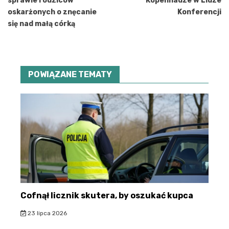
sprawie rodziców
Kopenhadze w Lidze
oskarżonych o znęcanie
Konferencji
się nad małą córką
POWIĄZANE TEMATY
Cofnął licznik skutera, by oszukać kupca
23 lipca 2026