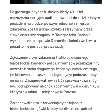
Do groźnego incydentu doszło, kiedy 40-letni
mężczyzna kierujący audi doprowadził do kolizji z innym
pojazdem na drodze, po czym odjechał z miejsca
zdarzenia. Został jednak szybko zatrzymany przez
funkcjonariuszy drogówki z Białegostoku. Badanie
wykazało, że miał prawie 3 promile alkoholu we krwi, a
ponadto nie posiadał prawa jazdy.
Zgłoszenie o tym zdarzeniu trafiło do dyżurnego
białostockiej komendy policji. Informację przekazał inny
uczestnik ruchu drogowego, który był świadkiem tego,
jak kierowca audi uszkodził jego pojazd podczas próby
omijania. Zasugerował również, że sprawca kolizji mógł
być pod wpływem alkoholu i poinformował o kierunku, w
którym się oddalił – miejscowość Porosły.
Zareagowali na to interweniujący policjanci z
białostockiej drogówki, którzy po kilku minutach od