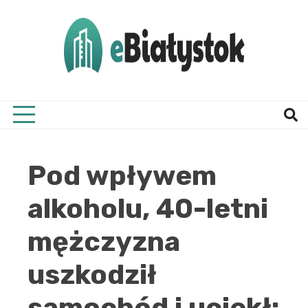
Skip
to
content
Twój informator, Białystok i okolice
eBial
Pod wpływem
alkoholu, 40-letni
mężczyzna
uszkodził
samochód i uciekł: