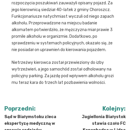
rozpoczęcia poszukiwań zauważyli opisany pojazd. Za
jego kierownicą siedział 40-latek z gminy Choroszcz.
Funkcjonariusze natychmiast wyczuli od niego zapach
alkoholu. Przeprowadzone na miejscu badanie
alkomatem potwierdziło, że mężczyzna miał prawie 3
promile alkoholu w organizmie. Dodatkowo, po
sprawdzeniu w systemach policyjnych, okazało się, że
nie posiadał on uprawnień do kierowania pojazdem.
Nietrzeźwy kierowca został przewieziony do izby
wytrzeźwień, a jego samochód został odholowany na
policyjny parking. Za jazdę pod wpływem alkoholu grozi
mu teraz kara do trzech lat pozbawienia wolności.
Nawigacja
Poprzedni:
Kolejny:
wpisu
Sąd w Białymstoku zleca
Jagiellonia Białystok
ekspertyzę medyczną w
stawia czoło FC