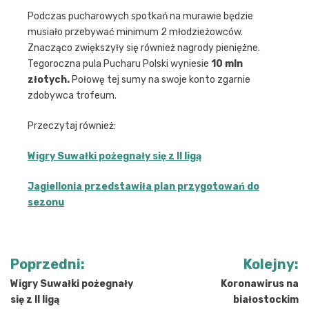
Podczas pucharowych spotkań na murawie będzie
musiało przebywać minimum 2 młodzieżowców.
Znacząco zwiększyły się również nagrody pieniężne.
Tegoroczna pula Pucharu Polski wyniesie
10 mln
złotych.
Połowę tej sumy na swoje konto zgarnie
zdobywca trofeum.
Przeczytaj również:
Wigry Suwałki pożegnały się z II ligą
Jagiellonia przedstawiła plan przygotowań do
sezonu
Nawigacja
Poprzedni:
Kolejny:
wpisu
Wigry Suwałki pożegnały
Koronawirus na
się z II ligą
białostockim