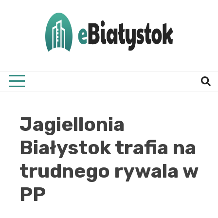
Skip
to
content
Twój informator, Białystok i okolice
eBial
Jagiellonia
Białystok trafia na
trudnego rywala w
PP