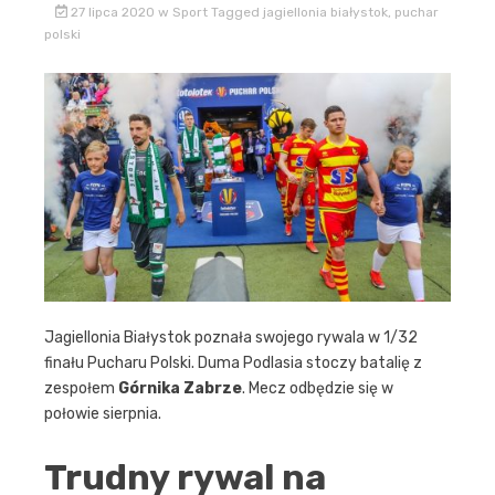
27 lipca 2020
w
Sport
Tagged
jagiellonia białystok
,
puchar
polski
Jagiellonia Białystok poznała swojego rywala w 1/32
finału Pucharu Polski. Duma Podlasia stoczy batalię z
zespołem
Górnika Zabrze
. Mecz odbędzie się w
połowie sierpnia.
Trudny rywal na