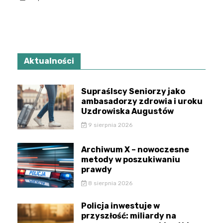
Aktualności
Supraślscy Seniorzy jako
ambasadorzy zdrowia i uroku
Uzdrowiska Augustów
9 sierpnia 2026
Archiwum X – nowoczesne
metody w poszukiwaniu
prawdy
8 sierpnia 2026
Policja inwestuje w
przyszłość: miliardy na