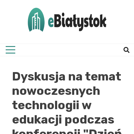
Skip
to
content
Twój informator, Białystok i okolice
eBial
Dyskusja na temat
nowoczesnych
technologii w
edukacji podczas
konferencji "Dzień