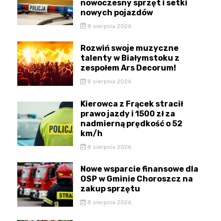
nowoczesny sprzęt i setki
nowych pojazdów
8 sierpnia 2026
Rozwiń swoje muzyczne
talenty w Białymstoku z
zespołem Ars Decorum!
8 sierpnia 2026
Kierowca z Frącek stracił
prawo jazdy i 1500 zł za
nadmierną prędkość o 52
km/h
8 sierpnia 2026
Nowe wsparcie finansowe dla
OSP w Gminie Choroszcz na
zakup sprzętu
8 sierpnia 2026