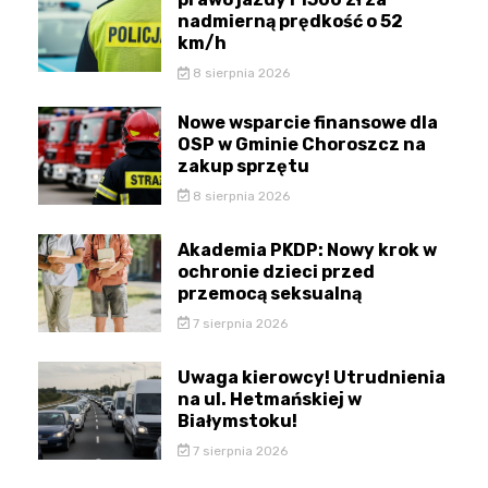
nadmierną prędkość o 52
km/h
8 sierpnia 2026
Nowe wsparcie finansowe dla
OSP w Gminie Choroszcz na
zakup sprzętu
8 sierpnia 2026
Akademia PKDP: Nowy krok w
ochronie dzieci przed
przemocą seksualną
7 sierpnia 2026
Uwaga kierowcy! Utrudnienia
na ul. Hetmańskiej w
Białymstoku!
7 sierpnia 2026