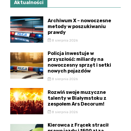
Aktualności
Archiwum X – nowoczesne
metody w poszukiwaniu
prawdy
8 sierpnia 2026
Policja inwestuje w
przyszłość: miliardy na
nowoczesny sprzęt i setki
nowych pojazdów
8 sierpnia 2026
Rozwiń swoje muzyczne
talenty w Białymstoku z
zespołem Ars Decorum!
8 sierpnia 2026
Kierowca z Frącek stracił
prawo jazdy i 1500 zł za