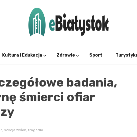
Twój informator, Białystok i okolice
eBial
Kultura i Edukacja
Zdrowie
Sport
Turystyk
czegółowe badania,
nę śmierci ofiar
czy
ar
,
sekcja zwłok
,
tragedia