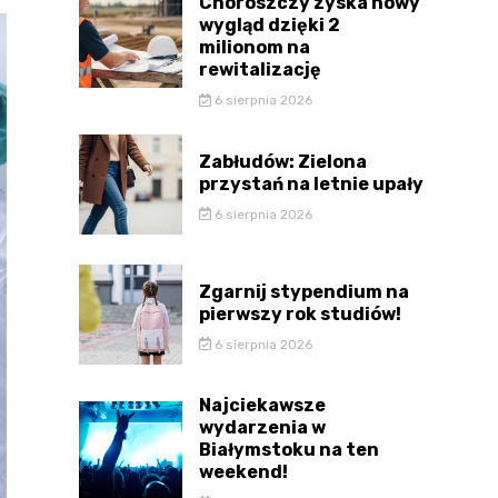
Choroszczy zyska nowy
wygląd dzięki 2
milionom na
rewitalizację
6 sierpnia 2026
Zabłudów: Zielona
przystań na letnie upały
6 sierpnia 2026
Zgarnij stypendium na
pierwszy rok studiów!
6 sierpnia 2026
Najciekawsze
wydarzenia w
Białymstoku na ten
weekend!