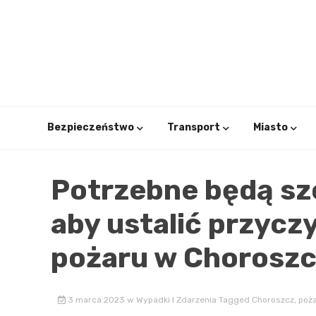
Skip
to
content
Bezpieczeństwo
Transport
Miasto
Potrzebne będą sz
aby ustalić przyczy
pożaru w Chorosz
3 marca 2023
w
Wypadki I Zdarzenia
Tagged
Choroszcz
,
poż