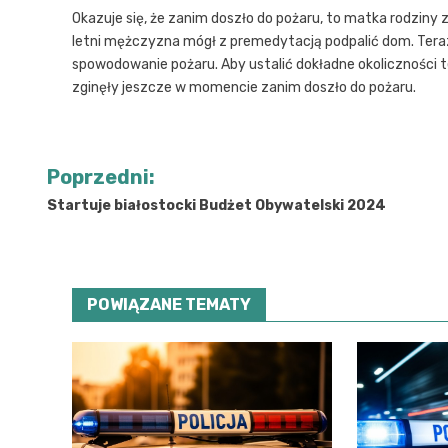
Okazuje się, że zanim doszło do pożaru, to matka rodziny
letni mężczyzna mógł z premedytacją podpalić dom. Tera
spowodowanie pożaru. Aby ustalić dokładne okoliczności t
zginęły jeszcze w momencie zanim doszło do pożaru.
Nawigacja
Poprzedni:
wpisu
Startuje białostocki Budżet Obywatelski 2024
POWIĄZANE TEMATY