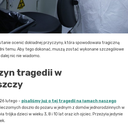
stanie ocenić dokładnej przyczyny, która spowodowała tragiczną
ka dni temu. Aby tego dokonać, muszą zostać wykonane szczegółowe
dalej nic nie wiadomo.
zyn tragedii w
szczy
 26 lutego –
pisaliśmy już o tej tragedii na łamach naszego
 wieczornych doszło do pożaru w jednym z domów jednorodzinnych w
trójka dzieci w wieku 3, 8 i 10 lat oraz ich ojciec. Przeżyła jedynie
ek.