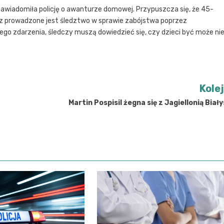
 zawiadomiła policję o awanturze domowej. Przypuszcza się, że 45-
z prowadzone jest śledztwo w sprawie zabójstwa poprzez
ego zdarzenia, śledczy muszą dowiedzieć się, czy dzieci być może ni
Kole
Martin Pospisil żegna się z Jagiellonią Biał