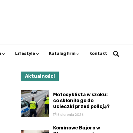
ystok.
a
Lifestyle
Katalog firm
Kontakt
Aktualności
Motocyklista w szoku:
co skłoniło go do
ucieczki przed policją?
6 sierpnia 2026
Kominowe Bajoro w