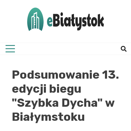
Skip
to
content
Twój informator, Białystok i okolice
eBial
Podsumowanie 13.
edycji biegu
"Szybka Dycha" w
Białymstoku