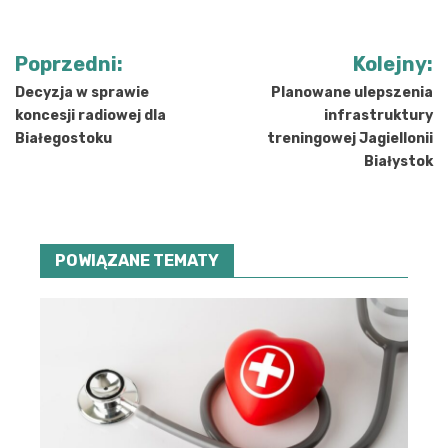
Nawigacja
Poprzedni:
Kolejny:
wpisu
Decyzja w sprawie
Planowane ulepszenia
koncesji radiowej dla
infrastruktury
Białegostoku
treningowej Jagiellonii
Białystok
POWIĄZANE TEMATY