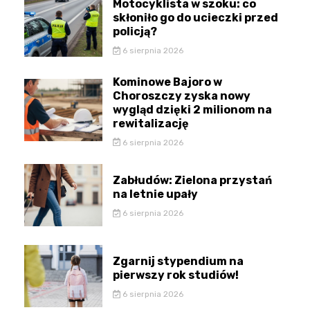
Motocyklista w szoku: co
skłoniło go do ucieczki przed
policją?
6 sierpnia 2026
Kominowe Bajoro w
Choroszczy zyska nowy
wygląd dzięki 2 milionom na
rewitalizację
6 sierpnia 2026
Zabłudów: Zielona przystań
na letnie upały
6 sierpnia 2026
Zgarnij stypendium na
pierwszy rok studiów!
6 sierpnia 2026