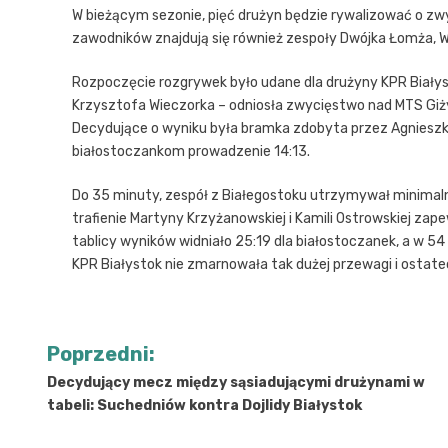
W bieżącym sezonie, pięć drużyn będzie rywalizować o zwy
zawodników znajdują się również zespoły Dwójka Łomża,
Rozpoczęcie rozgrywek było udane dla drużyny KPR Białyst
Krzysztofa Wieczorka – odniosła zwycięstwo nad MTS Giż
Decydujące o wyniku była bramka zdobyta przez Agnieszkę
białostoczankom prowadzenie 14:13.
Do 35 minuty, zespół z Białegostoku utrzymywał minima
trafienie Martyny Krzyżanowskiej i Kamili Ostrowskiej za
tablicy wyników widniało 25:19 dla białostoczanek, a w 5
KPR Białystok nie zmarnowała tak dużej przewagi i ostate
Nawigacja
Poprzedni:
wpisu
Decydujący mecz między sąsiadującymi drużynami w
tabeli: Suchedniów kontra Dojlidy Białystok