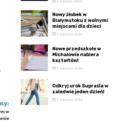
6 sierpnia 2026
Nowy żłobek w
Białymstoku z wolnymi
miejscami dla dzieci
5 sierpnia 2026
Nowe przedszkole w
Michałowie nabiera
kształtów!
5 sierpnia 2026
a
Odkryj urok Supraśla w
zaledwie jeden dzień!
5 sierpnia 2026
jny:
ym w
enie