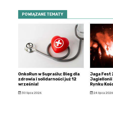
POWIĄZANE TEMATY
OnkoRun w Supraślu: Bieg dla
Jaga Fest 
zdrowia i solidarności już 12
Jagielloni
września!
Rynku Kośc
30 lipca 2026
24 lipca 2026