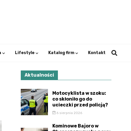
ystok.
a
Lifestyle
Katalog firm
Kontakt
Aktualności
Motocyklista w szoku:
co skłoniło go do
ucieczki przed policją?
6 sierpnia 2026
Kominowe Bajoro w