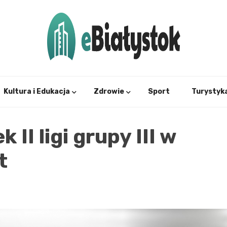
Twój informator, Białystok i okolice
eBial
Kultura i Edukacja
Zdrowie
Sport
Turystyk
II ligi grupy III w
t