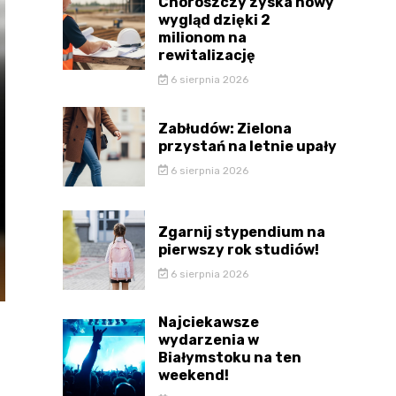
Choroszczy zyska nowy
wygląd dzięki 2
milionom na
rewitalizację
6 sierpnia 2026
Zabłudów: Zielona
przystań na letnie upały
6 sierpnia 2026
Zgarnij stypendium na
pierwszy rok studiów!
6 sierpnia 2026
Najciekawsze
wydarzenia w
Białymstoku na ten
weekend!