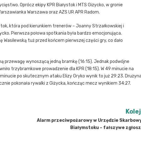
cięstwo. Oprócz ekipy KPR Białystok i MTS Giżycko, w gronie
 Warszawianka Warszawa oraz AZS UR APR Radom.
ok, która pod kierunkiem trenerów – Joanny Strzałkowskiej i
ycko. Pierwsza połowa spotkania była bardzo emocjonująca.
 Wasilewską tuż przed końcem pierwszej części gry, co dało
lną przewagę wynoszącą jedną bramkę (16:15). Jednak podwójne
pewniło trzybramkowe prowadzenie dla KPR (18:15). W 49 minucie na
4 minucie po skutecznym ataku Elizy Gryko wynik to już 29:23. Drużyn
cznie pokonała rywalki z Giżycka, kończąc mecz wynikiem 34:27.
Kole
Alarm przeciwpożarowy w Urzędzie Skarbow
Białymstoku – fałszywe zgłosz