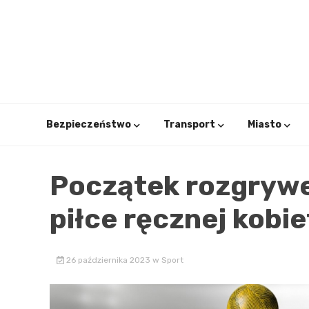
Skip
to
content
Bezpieczeństwo
Transport
Miasto
Początek rozgrywek 
piłce ręcznej kobie
26 października 2023
w
Sport