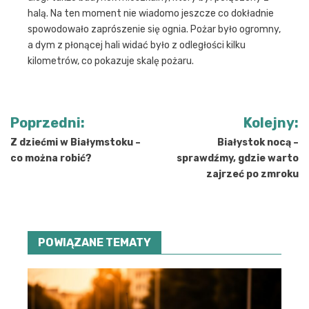
halą. Na ten moment nie wiadomo jeszcze co dokładnie
spowodowało zaprószenie się ognia. Pożar było ogromny,
a dym z płonącej hali widać było z odległości kilku
kilometrów, co pokazuje skalę pożaru.
Nawigacja
Poprzedni:
Kolejny:
wpisu
Z dziećmi w Białymstoku –
Białystok nocą –
co można robić?
sprawdźmy, gdzie warto
zajrzeć po zmroku
POWIĄZANE TEMATY