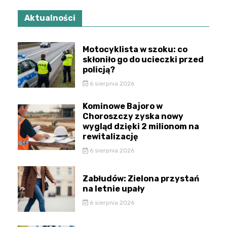
Aktualności
Motocyklista w szoku: co
skłoniło go do ucieczki przed
policją?
6 sierpnia 2026
Kominowe Bajoro w
Choroszczy zyska nowy
wygląd dzięki 2 milionom na
rewitalizację
6 sierpnia 2026
Zabłudów: Zielona przystań
na letnie upały
6 sierpnia 2026