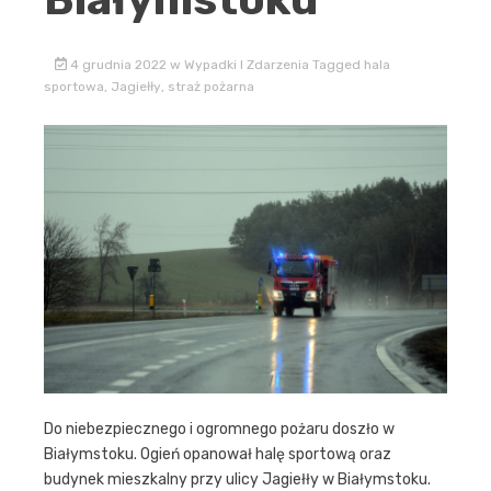
4 grudnia 2022
w
Wypadki I Zdarzenia
Tagged
hala
sportowa
,
Jagiełły
,
straż pożarna
Do niebezpiecznego i ogromnego pożaru doszło w
Białymstoku. Ogień opanował halę sportową oraz
budynek mieszkalny przy ulicy Jagiełły w Białymstoku.