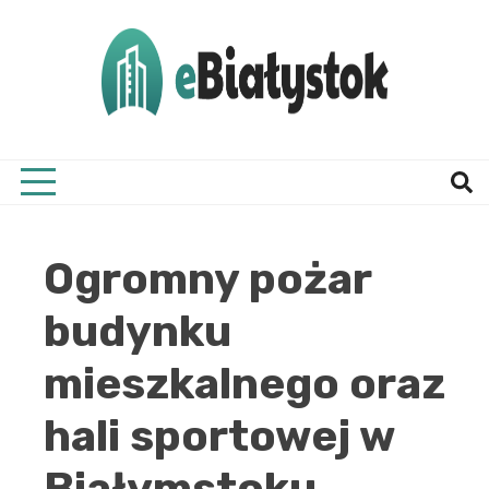
Skip
to
content
Twój informator, Białystok i okolice
eBial
Ogromny pożar
budynku
mieszkalnego oraz
hali sportowej w
Białymstoku