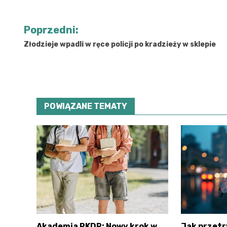
Nawigacja
Poprzedni:
wpisu
Złodzieje wpadli w ręce policji po kradzieży w sklepie
POWIĄZANE TEMATY
Akademia PKDP: Nowy krok w
Jak przet