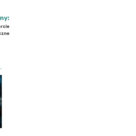
jny:
arcie
czne