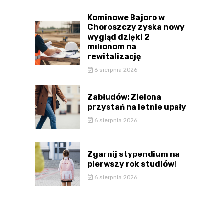
Kominowe Bajoro w
Choroszczy zyska nowy
wygląd dzięki 2
milionom na
rewitalizację
6 sierpnia 2026
Zabłudów: Zielona
przystań na letnie upały
6 sierpnia 2026
Zgarnij stypendium na
pierwszy rok studiów!
6 sierpnia 2026