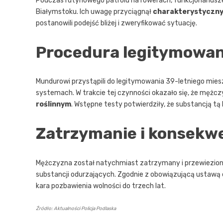
Podczas rutynowego patrolu na rowerach, funkcjonariusze
Białymstoku. Ich uwagę przyciągnął
charakterystyczny
postanowili podejść bliżej i zweryfikować sytuację.
Procedura legitymowani
Mundurowi przystąpili do legitymowania 39-letniego mies
systemach. W trakcie tej czynności okazało się, że mężczy
roślinnym
. Wstępne testy potwierdziły, że substancją tą
Zatrzymanie i konsekw
Mężczyzna został natychmiast zatrzymany i przewieziony 
substancji odurzających. Zgodnie z obowiązującą ustawą 
kara pozbawienia wolności do trzech lat.
Źródło: Aktualności Policja Podlaska