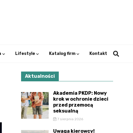
ystok.
a
Lifestyle
Katalog firm
Kontakt
Aktualności
Akademia PKDP: Nowy
krok w ochronie dzieci
przed przemocą
seksualną
7 sierpnia 2026
Uwaga kierowcy!