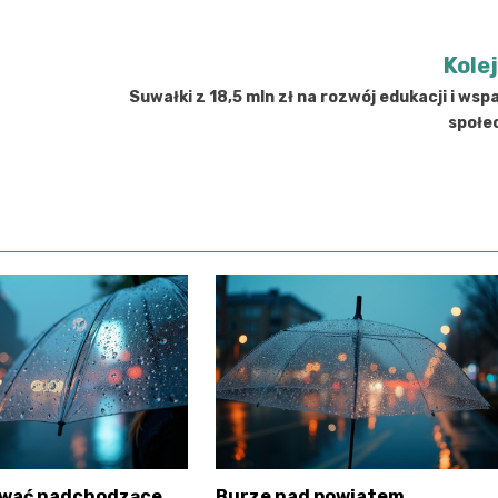
Kole
Suwałki z 18,5 mln zł na rozwój edukacji i wsp
społe
rwać nadchodzące
Burze nad powiatem