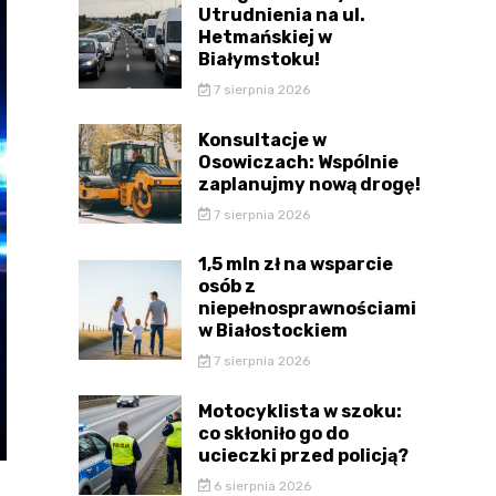
Utrudnienia na ul.
Hetmańskiej w
Białymstoku!
7 sierpnia 2026
Konsultacje w
Osowiczach: Wspólnie
zaplanujmy nową drogę!
7 sierpnia 2026
1,5 mln zł na wsparcie
osób z
niepełnosprawnościami
w Białostockiem
7 sierpnia 2026
Motocyklista w szoku:
co skłoniło go do
ucieczki przed policją?
6 sierpnia 2026