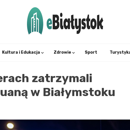
Twój informator, Białystok i okolice
eBial
Kultura i Edukacja
Zdrowie
Sport
Turystyk
rach zatrzymali
uaną w Białymstoku