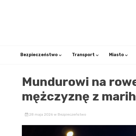
Skip
to
content
Bezpieczeństwo
Transport
Miasto
Mundurowi na rowe
mężczyznę z marih
28 maja 2026
w
Bezpieczeństwo