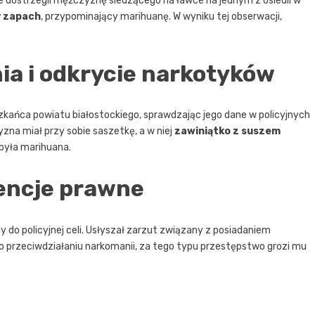
 dostrzegli mężczyznę siedzącego na ławce na jednym z osiedli w
 zapach
, przypominający marihuanę. W wyniku tej obserwacji,
a i odkrycie narkotyków
zkańca powiatu białostockiego, sprawdzając jego dane w policyjnych
zna miał przy sobie saszetkę, a w niej
zawiniątko z suszem
 była marihuana.
encje prawne
do policyjnej celi. Usłyszał zarzut związany z posiadaniem
o przeciwdziałaniu narkomanii, za tego typu przestępstwo grozi mu