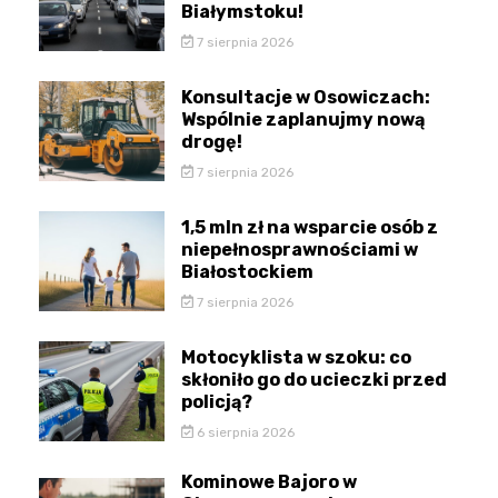
Białymstoku!
7 sierpnia 2026
Konsultacje w Osowiczach:
Wspólnie zaplanujmy nową
drogę!
7 sierpnia 2026
1,5 mln zł na wsparcie osób z
niepełnosprawnościami w
Białostockiem
7 sierpnia 2026
Motocyklista w szoku: co
skłoniło go do ucieczki przed
policją?
6 sierpnia 2026
Kominowe Bajoro w