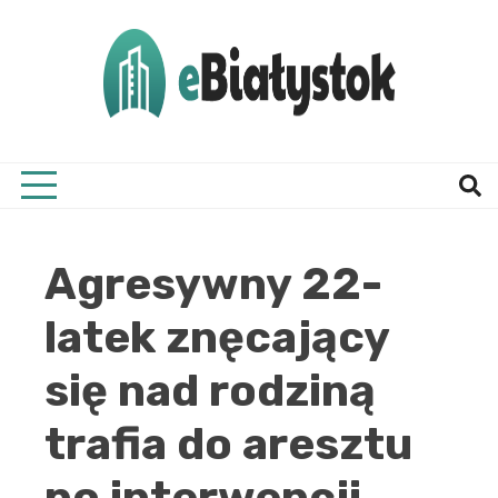
Skip
to
content
Twój informator, Białystok i okolice
eBial
Agresywny 22-
latek znęcający
się nad rodziną
trafia do aresztu
po interwencji