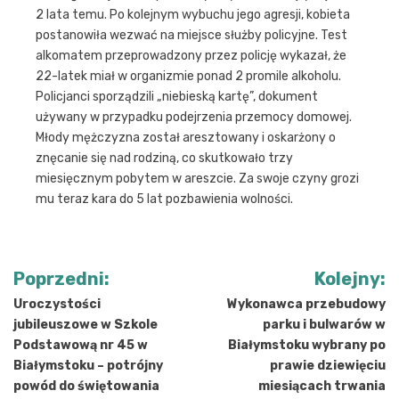
2 lata temu. Po kolejnym wybuchu jego agresji, kobieta
postanowiła wezwać na miejsce służby policyjne. Test
alkomatem przeprowadzony przez policję wykazał, że
22-latek miał w organizmie ponad 2 promile alkoholu.
Policjanci sporządzili „niebieską kartę”, dokument
używany w przypadku podejrzenia przemocy domowej.
Młody mężczyzna został aresztowany i oskarżony o
znęcanie się nad rodziną, co skutkowało trzy
miesięcznym pobytem w areszcie. Za swoje czyny grozi
mu teraz kara do 5 lat pozbawienia wolności.
Nawigacja
Poprzedni:
Kolejny:
wpisu
Uroczystości
Wykonawca przebudowy
jubileuszowe w Szkole
parku i bulwarów w
Podstawową nr 45 w
Białymstoku wybrany po
Białymstoku – potrójny
prawie dziewięciu
powód do świętowania
miesiącach trwania