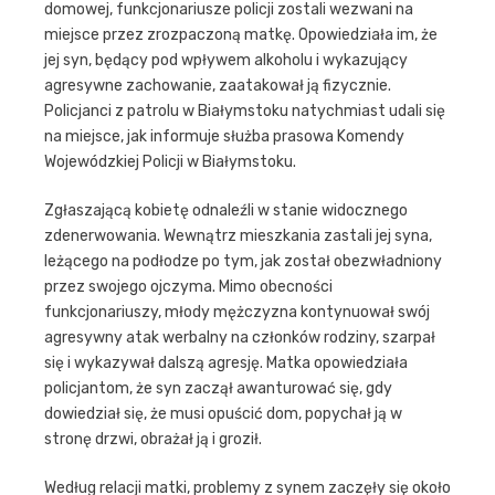
domowej, funkcjonariusze policji zostali wezwani na
miejsce przez zrozpaczoną matkę. Opowiedziała im, że
jej syn, będący pod wpływem alkoholu i wykazujący
agresywne zachowanie, zaatakował ją fizycznie.
Policjanci z patrolu w Białymstoku natychmiast udali się
na miejsce, jak informuje służba prasowa Komendy
Wojewódzkiej Policji w Białymstoku.
Zgłaszającą kobietę odnaleźli w stanie widocznego
zdenerwowania. Wewnątrz mieszkania zastali jej syna,
leżącego na podłodze po tym, jak został obezwładniony
przez swojego ojczyma. Mimo obecności
funkcjonariuszy, młody mężczyzna kontynuował swój
agresywny atak werbalny na członków rodziny, szarpał
się i wykazywał dalszą agresję. Matka opowiedziała
policjantom, że syn zaczął awanturować się, gdy
dowiedział się, że musi opuścić dom, popychał ją w
stronę drzwi, obrażał ją i groził.
Według relacji matki, problemy z synem zaczęły się około