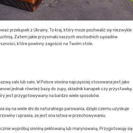
ać przekąsek z Ukrainy. To kraj, który może pochwalić się niezwykle
kuchnią. Zatem jakie przysmaki naszych wschodnich sąsiadów
pyszności, które powinny zagościć na Twoim stole.
azwą salo lub sało. W Polsce słonina najczęściej stosowana jest jako
tanowi jednak również bazę do zupy, składnik kanapek czy przystawkę.
tóry jest przygotowywany na bardzo wiele sposobów.
a się na wiele dni do naturalnego parowania, dzięki czemu uzyskuje
rzowiny i sprawia, że jest ona łatwa w przechowywaniu.
ecznie wypróbuj słoninę peklowaną lub marynowaną. Przygotowuję się