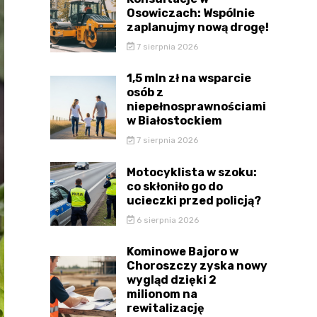
Osowiczach: Wspólnie
zaplanujmy nową drogę!
7 sierpnia 2026
1,5 mln zł na wsparcie
osób z
niepełnosprawnościami
w Białostockiem
7 sierpnia 2026
Motocyklista w szoku:
co skłoniło go do
ucieczki przed policją?
6 sierpnia 2026
Kominowe Bajoro w
Choroszczy zyska nowy
wygląd dzięki 2
milionom na
rewitalizację