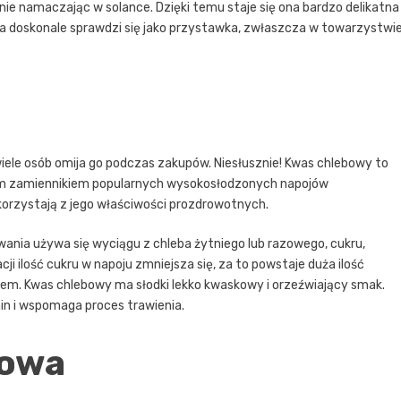
nie namaczając w solance. Dzięki temu staje się ona bardzo delikatna 
a doskonale sprawdzi się jako przystawka, zwłaszcza w towarzystwi
wiele osób omija go podczas zakupów. Niesłusznie! Kwas chlebowy to
ałym zamiennikiem popularnych wysokosłodzonych napojów
korzystają z jego właściwości prozdrowotnych.
wania używa się wyciągu z chleba żytniego lub razowego, cukru,
 ilość cukru w napoju zmniejsza się, za to powstaje duża ilość
iem. Kwas chlebowy ma słodki lekko kwaskowy i orzeźwiający smak.
min i wspomaga proces trawienia.
kowa