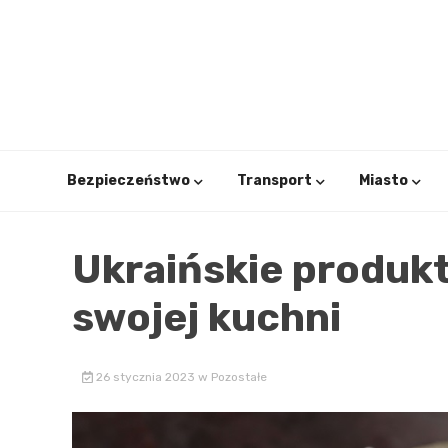
Skip
to
content
Bezpieczeństwo
Transport
Miasto
Ukraińskie produkt
swojej kuchni
26 stycznia 2023
w
Pozostałe