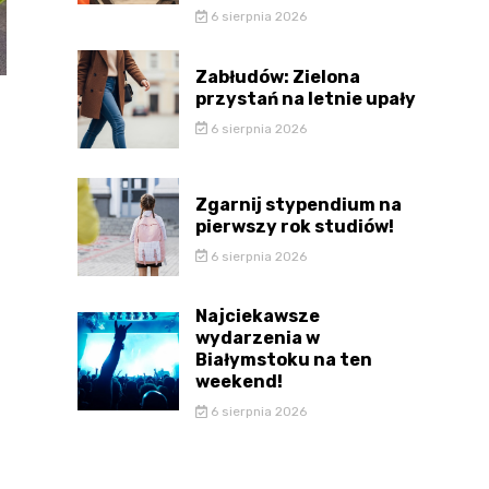
6 sierpnia 2026
Zabłudów: Zielona
przystań na letnie upały
6 sierpnia 2026
Zgarnij stypendium na
pierwszy rok studiów!
6 sierpnia 2026
Najciekawsze
wydarzenia w
Białymstoku na ten
weekend!
6 sierpnia 2026