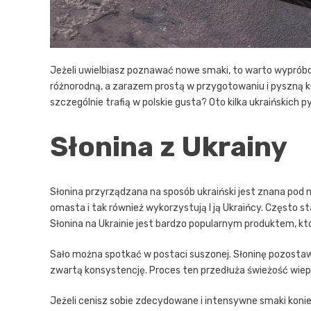
Jeżeli uwielbiasz poznawać nowe smaki, to warto wypróbow
różnorodną, a zarazem prostą w przygotowaniu i pyszną 
szczególnie trafią w polskie gusta? Oto kilka ukraińskich 
Słonina z Ukrainy
Słonina przyrządzana na sposób ukraiński jest znana pod n
omasta i tak również wykorzystują l ją Ukraińcy. Często s
Słonina na Ukrainie jest bardzo popularnym produktem, k
Sało można spotkać w postaci suszonej. Słoninę pozostawi
zwartą konsystencję. Proces ten przedłuża świeżość wiep
Jeżeli cenisz sobie zdecydowane i intensywne smaki koni