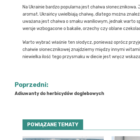
Na Ukrainie bardzo popularna jest chałwa słonecznikowa.
aromat. Ukraińcy uwielbiają chałwę, dlatego można znaleź
uważana jest chałwa o smaku waniliowym, jednak warto s
wersje wzbogacone o bakalie, orzechy czy oblane czekola
Warto wybrać właśnie ten słodycz, ponieważ oprócz przyje
chałwie słonecznikowej znajdziemy między innymi witaminę
niewielka ilość tego przysmaku w diecie jest wręcz wskaz
Nawigacja
Poprzedni:
wpisu
Adiuwanty do herbicydów doglebowych
POWIĄZANE TEMATY