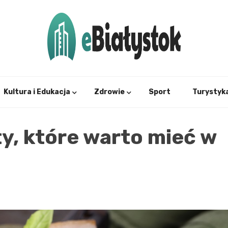
Twój informator, Białystok i okolice
eBial
Kultura i Edukacja
Zdrowie
Sport
Turystyk
y, które warto mieć w