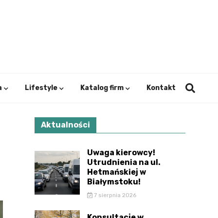
ystok.
a
Lifestyle
Katalog firm
Kontakt
Aktualności
Uwaga kierowcy!
Utrudnienia na ul.
Hetmańskiej w
Białymstoku!
7 sierpnia 2026
Konsultacje w