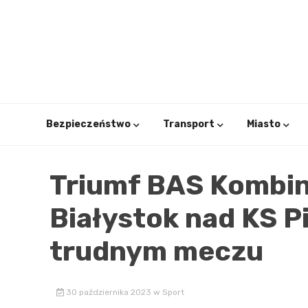
Skip
to
content
Bezpieczeństwo
Transport
Miasto
Triumf BAS Kombi
Białystok nad KS Pi
trudnym meczu
30 października 2023
w
Sport