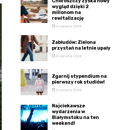
Choroszczy zyska nowy
wygląd dzięki 2
milionom na
rewitalizację
6 sierpnia 2026
Zabłudów: Zielona
przystań na letnie upały
6 sierpnia 2026
Zgarnij stypendium na
pierwszy rok studiów!
6 sierpnia 2026
Najciekawsze
wydarzenia w
Białymstoku na ten
weekend!