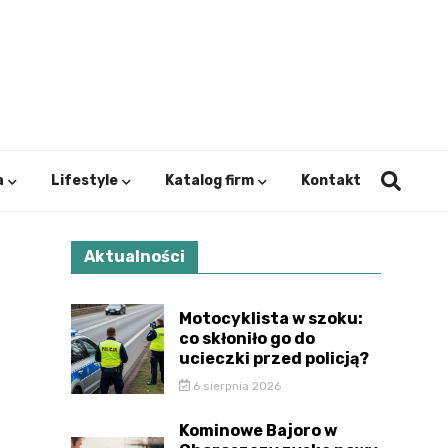
ystok.
a
Lifestyle
Katalog firm
Kontakt
Aktualności
Motocyklista w szoku:
co skłoniło go do
ucieczki przed policją?
6 sierpnia 2026
Kominowe Bajoro w