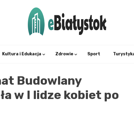
Twój informator, Białystok i okolice
eBial
Kultura i Edukacja
Zdrowie
Sport
Turystyk
nat Budowlany
ła w I lidze kobiet po