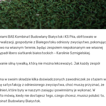
ołami BAS Kombinat Budowlany Białystok i KS Piła, obfitowało w
rywalizacji, gospodynie z Białegostoku odniosły zwycięstwo, pokonując
ęstwo na własnym terenie, będąc zespołem niepokonanym we własnej
adł libero siatkarek białostockich – Karolinie Szmigielskiej.
wanie silną rywalką, którą nie można lekceważyć. Jak każdy zespół
ma w swoim składzie kilka doświadczonych zawodniczek ze stażem w
uję satysfakcję z odniesionego zwycięstwa, choć muszę przyznać, że
ień, które były w naszym zasięgu i powinniśmy je wykonać. W
to mówią, kiedy nie dostajesz tego, czego chcesz, musisz polubić to,
binat Budowlany Białystok.