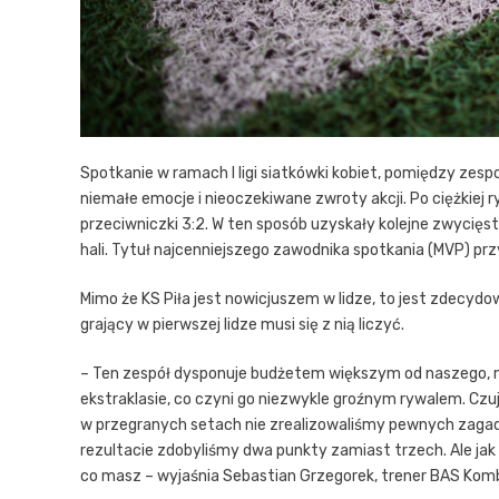
Spotkanie w ramach I ligi siatkówki kobiet, pomiędzy zesp
niemałe emocje i nieoczekiwane zwroty akcji. Po ciężkiej 
przeciwniczki 3:2. W ten sposób uzyskały kolejne zwyci
hali. Tytuł najcenniejszego zawodnika spotkania (MVP) przyp
Mimo że KS Piła jest nowicjuszem w lidze, to jest zdecydo
grający w pierwszej lidze musi się z nią liczyć.
– Ten zespół dysponuje budżetem większym od naszego, 
ekstraklasie, co czyni go niezwykle groźnym rywalem. Cz
w przegranych setach nie zrealizowaliśmy pewnych zagadn
rezultacie zdobyliśmy dwa punkty zamiast trzech. Ale jak 
co masz – wyjaśnia Sebastian Grzegorek, trener BAS Kom