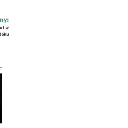
jny:
but w
toku