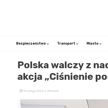
Skip
to
content
Bezpieczeństwo
Transport
Miasto
Polska walczy z na
akcja „Ciśnienie p
12 lutego 2026
w
Zdrowie