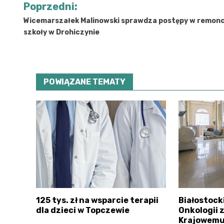
Poprzedni:
wpisu
Wicemarszałek Malinowski sprawdza postępy w remonc
szkoły w Drohiczynie
POWIĄZANE TEMATY
125 tys. zł na wsparcie terapii
Białostoc
dla dzieci w Topczewie
Onkologii 
Krajowemu