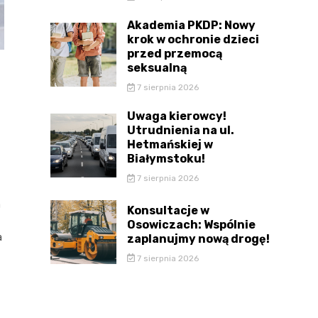
Akademia PKDP: Nowy
krok w ochronie dzieci
przed przemocą
seksualną
7 sierpnia 2026
Uwaga kierowcy!
Utrudnienia na ul.
Hetmańskiej w
Białymstoku!
7 sierpnia 2026
a
Konsultacje w
Osowiczach: Wspólnie
a
zaplanujmy nową drogę!
7 sierpnia 2026