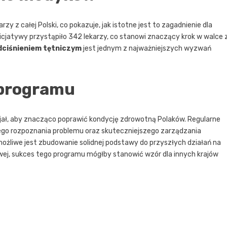
zy z całej Polski, co pokazuje, jak istotne jest to zagadnienie dla
jatywy przystąpiło 342 lekarzy, co stanowi znaczący krok w walce 
dciśnieniem tętniczym
jest jednym z najważniejszych wyzwań
 programu
jał, aby znacząco poprawić kondycję zdrowotną Polaków. Regularne
ego rozpoznania problemu oraz skuteczniejszego zarządzania
ożliwe jest zbudowanie solidnej podstawy do przyszłych działań na
wej, sukces tego programu mógłby stanowić wzór dla innych krajów