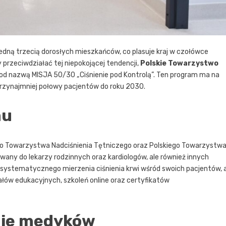
edną trzecią dorosłych mieszkańców, co plasuje kraj w czołówce
przeciwdziałać tej niepokojącej tendencji,
Polskie Towarzystwo
od nazwą MISJA 50/30 „Ciśnienie pod Kontrolą”. Ten program ma na
przynajmniej połowy pacjentów do roku 2030.
mu
ego Towarzystwa Nadciśnienia Tętniczego oraz Polskiego Towarzystw
wany do lekarzy rodzinnych oraz kardiologów, ale również innych
systematycznego mierzenia ciśnienia krwi wśród swoich pacjentów, 
łów edukacyjnych, szkoleń online oraz certyfikatów
nie medyków