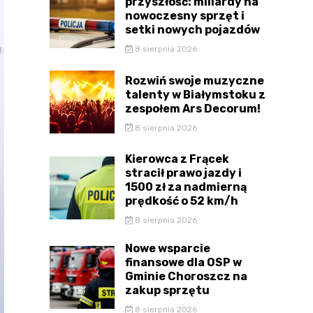
przyszłość: miliardy na
nowoczesny sprzęt i
setki nowych pojazdów
8 sierpnia 2026
Rozwiń swoje muzyczne
talenty w Białymstoku z
zespołem Ars Decorum!
8 sierpnia 2026
Kierowca z Frącek
stracił prawo jazdy i
1500 zł za nadmierną
prędkość o 52 km/h
8 sierpnia 2026
Nowe wsparcie
finansowe dla OSP w
Gminie Choroszcz na
zakup sprzętu
8 sierpnia 2026