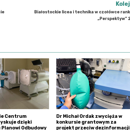
Kole
ie
Białostockie licea i technika w czołówce ran
„Perspektyw” 
kie Centrum
Dr Michał Ordak zwycięża w
zyskuje dzięki
konkursie grantowym za
 Planowi Odbudowy
projekt przeciw dezinformacji