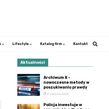
ystok.
a
Lifestyle
Katalog firm
Kontakt
Aktualności
Archiwum X –
nowoczesne metody w
poszukiwaniu prawdy
8 sierpnia 2026
Policja inwestuje w