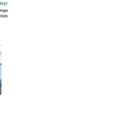
jny:
kingu
2026