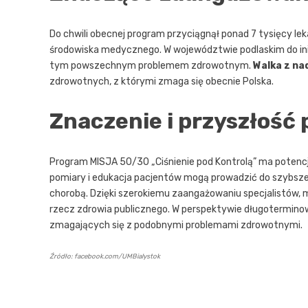
Do chwili obecnej program przyciągnął ponad 7 tysięcy lekar
środowiska medycznego. W województwie podlaskim do inic
tym powszechnym problemem zdrowotnym.
Walka z na
zdrowotnych, z którymi zmaga się obecnie Polska.
Znaczenie i przyszłość
Program MISJA 50/30 „Ciśnienie pod Kontrolą” ma potenc
pomiary i edukacja pacjentów mogą prowadzić do szybsz
chorobą. Dzięki szerokiemu zaangażowaniu specjalistów, m
rzecz zdrowia publicznego. W perspektywie długotermino
zmagających się z podobnymi problemami zdrowotnymi.
Źródło: facebook.com/UMBialystok
Nawigacja