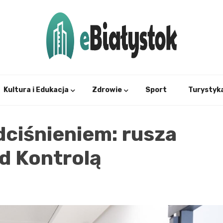
Twój informator, Białystok i okolice
eBial
Kultura i Edukacja
Zdrowie
Sport
Turystyk
dciśnieniem: rusza
od Kontrolą