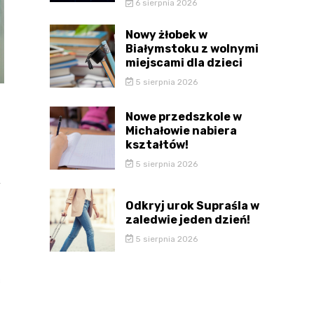
6 sierpnia 2026
Nowy żłobek w
Białymstoku z wolnymi
miejscami dla dzieci
5 sierpnia 2026
Nowe przedszkole w
Michałowie nabiera
kształtów!
5 sierpnia 2026
y
Odkryj urok Supraśla w
zaledwie jeden dzień!
5 sierpnia 2026
c