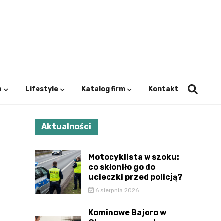
ystok.
a
Lifestyle
Katalog firm
Kontakt
Aktualności
Motocyklista w szoku:
co skłoniło go do
ucieczki przed policją?
6 sierpnia 2026
Kominowe Bajoro w