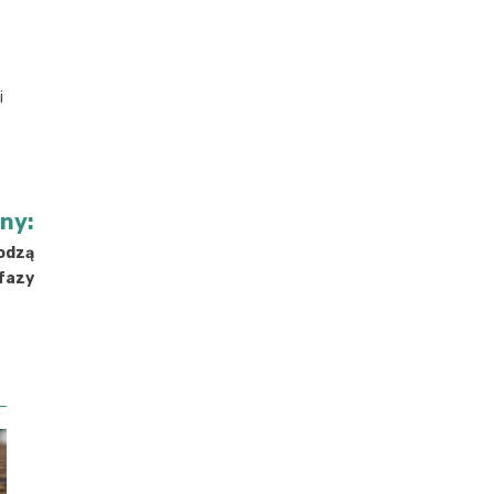
i
jny:
hodzą
 fazy