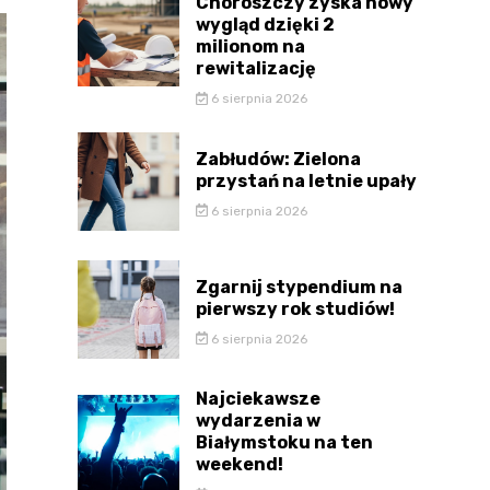
Choroszczy zyska nowy
wygląd dzięki 2
milionom na
rewitalizację
6 sierpnia 2026
Zabłudów: Zielona
przystań na letnie upały
6 sierpnia 2026
Zgarnij stypendium na
pierwszy rok studiów!
6 sierpnia 2026
Najciekawsze
wydarzenia w
Białymstoku na ten
weekend!