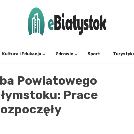
Twój informator, Białystok i okolice
eBial
Kultura i Edukacja
Zdrowie
Sport
Turystyk
iba Powiatowego
ałymstoku: Prace
rozpoczęły