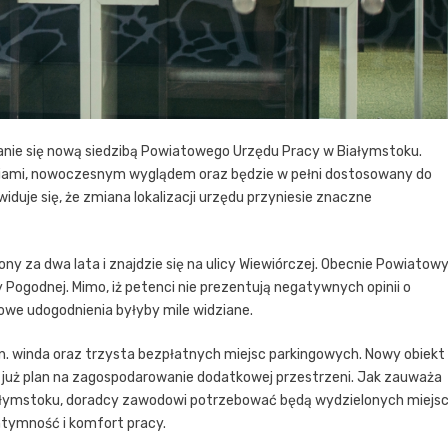
tanie się nową siedzibą Powiatowego Urzędu Pracy w Białymstoku.
eniami, nowoczesnym wyglądem oraz będzie w pełni dostosowany do
duje się, że zmiana lokalizacji urzędu przyniesie znaczne
y za dwa lata i znajdzie się na ulicy Wiewiórczej. Obecnie Powiatow
Pogodnej. Mimo, iż petenci nie prezentują negatywnych opinii o
tkowe udogodnienia byłyby mile widziane.
in. winda oraz trzysta bezpłatnych miejsc parkingowych. Nowy obiekt
a już plan na zagospodarowanie dodatkowej przestrzeni. Jak zauważa
iałymstoku, doradcy zawodowi potrzebować będą wydzielonych miejs
ntymność i komfort pracy.