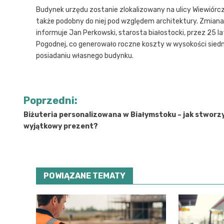
Budynek urzędu zostanie zlokalizowany na ulicy Wiewiórcz
także podobny do niej pod względem architektury. Zmiana l
informuje Jan Perkowski, starosta białostocki, przez 25 
Pogodnej, co generowało roczne koszty w wysokości siedm
posiadaniu własnego budynku.
Nawigacja
Poprzedni:
wpisu
Biżuteria personalizowana w Białymstoku – jak stworz
wyjątkowy prezent?
POWIĄZANE TEMATY