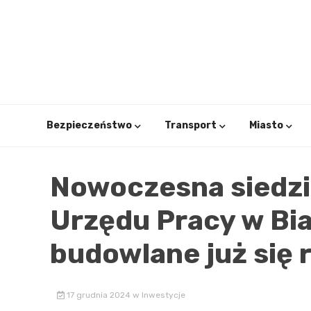
Skip
to
content
Bezpieczeństwo
Transport
Miasto
Nowoczesna siedz
Urzędu Pracy w Bi
budowlane już się 
17 grudnia 2024
w
Inwestycje