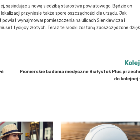
ej, sąsiadując z nową siedzibą starostwa powiatowego. Będzie on
okalizacji przyniesie także spore oszczędności dla urzędu. Jak
lat powiat wynajmował pomieszczenia na ulicach Sienkiewicza i
iuset tysięcy złotych. Teraz te środki zostaną zaoszczędzone dzięk
Kole
yć
Pionierskie badania medyczne Białystok Plus przec
do kolejnej