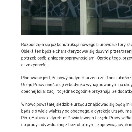
Rozpoczęła się już konstrukcja nowego biurowca, który s
Obiekt ten będzie charakteryzował się dużymi przestrz
potrzeb osób z niepełnosprawnościami. Oprócz tego, przewi
oszczędności.
Planowane jest, że nowy budynek urzędu zostanie ukończon
Urząd Pracy mieści się w budynku wynajmowanym na ulicy 
obecnej lokalizacji, to jednak zgodnie przyznają, że doda
W nowo powstałej siedzibie urzędu znajdować się będą m.
będzie o wiele większy od obecnego, a dyrekcja urzędu m
Piotr Matusiak, dyrektor Powiatowego Urzędu Pracy w B
do pracy indywidualnej z bezrobotnymi, zapewniających i