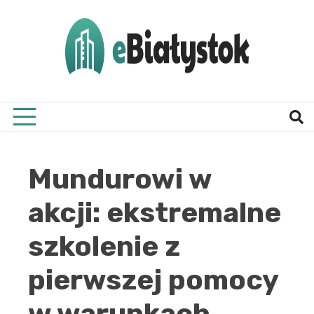
Skip
to
content
Twój informator, Białystok i okolice
eBial
Mundurowi w
akcji: ekstremalne
szkolenie z
pierwszej pomocy
w warunkach