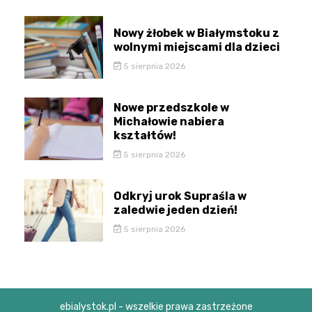
Nowy żłobek w Białymstoku z
wolnymi miejscami dla dzieci
5 sierpnia 2026
Nowe przedszkole w
Michałowie nabiera
kształtów!
5 sierpnia 2026
Odkryj urok Supraśla w
zaledwie jeden dzień!
5 sierpnia 2026
ebialystok.pl - wszelkie prawa zastrzeżone