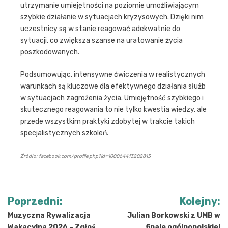
utrzymanie umiejętności na poziomie umożliwiającym
szybkie działanie w sytuacjach kryzysowych. Dzięki nim
uczestnicy są w stanie reagować adekwatnie do
sytuacji, co zwiększa szanse na uratowanie życia
poszkodowanych.
Podsumowując, intensywne ćwiczenia w realistycznych
warunkach są kluczowe dla efektywnego działania służb
w sytuacjach zagrożenia życia. Umiejętność szybkiego i
skutecznego reagowania to nie tylko kwestia wiedzy, ale
przede wszystkim praktyki zdobytej w trakcie takich
specjalistycznych szkoleń.
Źródło: facebook.com/profile.php?id=100064413202813
Nawigacja
Poprzedni:
Kolejny:
wpisu
Muzyczna Rywalizacja
Julian Borkowski z UMB w
Wakacyjna 2026 – Zgłoś
finale ogólnopolskiej