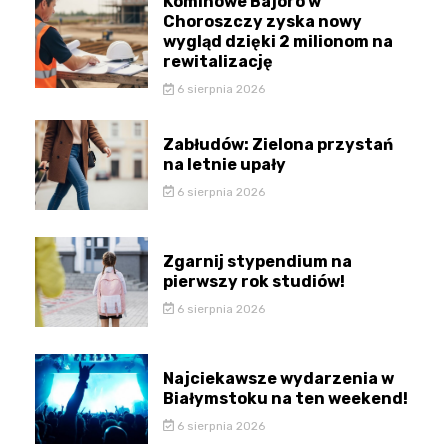
Kominowe Bajoro w
Choroszczy zyska nowy
wygląd dzięki 2 milionom na
rewitalizację
6 sierpnia 2026
Zabłudów: Zielona przystań
na letnie upały
6 sierpnia 2026
Zgarnij stypendium na
pierwszy rok studiów!
6 sierpnia 2026
Najciekawsze wydarzenia w
Białymstoku na ten weekend!
6 sierpnia 2026