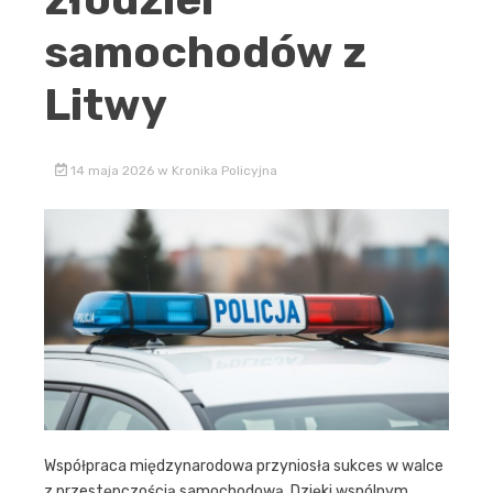
samochodów z
Litwy
14 maja 2026
w
Kronika Policyjna
Współpraca międzynarodowa przyniosła sukces w walce
z przestępczością samochodową. Dzięki wspólnym