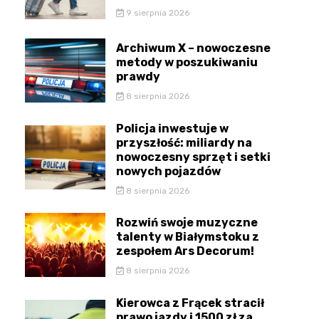
9 sierpnia 2026
Archiwum X – nowoczesne
metody w poszukiwaniu
prawdy
8 sierpnia 2026
Policja inwestuje w
przyszłość: miliardy na
nowoczesny sprzęt i setki
nowych pojazdów
8 sierpnia 2026
Rozwiń swoje muzyczne
talenty w Białymstoku z
zespołem Ars Decorum!
8 sierpnia 2026
Kierowca z Frącek stracił
prawo jazdy i 1500 zł za