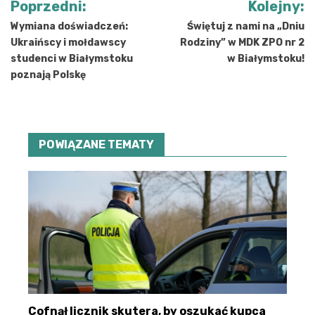
Poprzedni:
Kolejny:
wpisu
Wymiana doświadczeń:
Świętuj z nami na „Dniu
Ukraińscy i mołdawscy
Rodziny” w MDK ZPO nr 2
studenci w Białymstoku
w Białymstoku!
poznają Polskę
POWIĄZANE TEMATY
Cofnął licznik skutera, by oszukać kupca