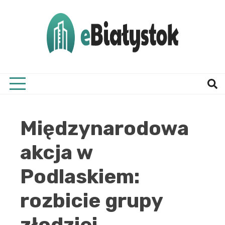
Skip
to
content
Twój informator, Białystok i okolice
eBial
Międzynarodowa
akcja w
Podlaskiem:
rozbicie grupy
złodziei