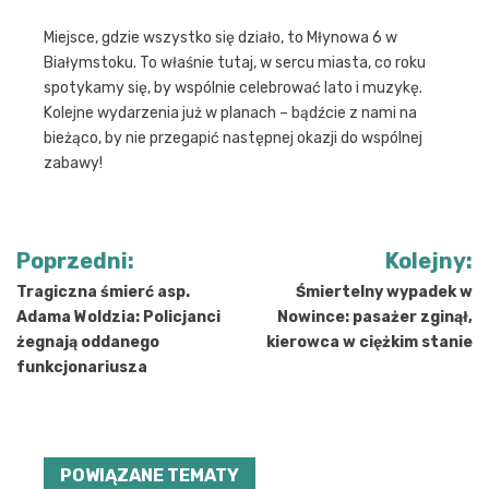
Miejsce, gdzie wszystko się działo, to Młynowa 6 w
Białymstoku. To właśnie tutaj, w sercu miasta, co roku
spotykamy się, by wspólnie celebrować lato i muzykę.
Kolejne wydarzenia już w planach – bądźcie z nami na
bieżąco, by nie przegapić następnej okazji do wspólnej
zabawy!
Nawigacja
Poprzedni:
Kolejny:
wpisu
Tragiczna śmierć asp.
Śmiertelny wypadek w
Adama Woldzia: Policjanci
Nowince: pasażer zginął,
żegnają oddanego
kierowca w ciężkim stanie
funkcjonariusza
POWIĄZANE TEMATY