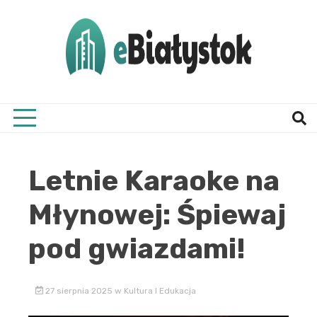
Skip
to
content
Twój informator, Białystok i okolice
eBial
Letnie Karaoke na
Młynowej: Śpiewaj
pod gwiazdami!
27 sierpnia 2025
w
Kultura I Edukacja