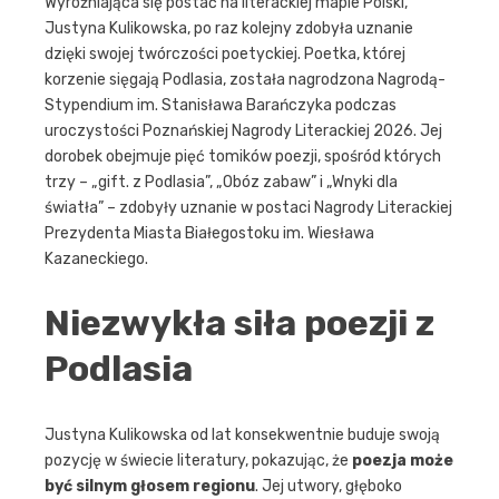
Wyróżniająca się postać na literackiej mapie Polski,
Justyna Kulikowska, po raz kolejny zdobyła uznanie
dzięki swojej twórczości poetyckiej. Poetka, której
korzenie sięgają Podlasia, została nagrodzona Nagrodą-
Stypendium im. Stanisława Barańczyka podczas
uroczystości Poznańskiej Nagrody Literackiej 2026. Jej
dorobek obejmuje pięć tomików poezji, spośród których
trzy – „gift. z Podlasia”, „Obóz zabaw” i „Wnyki dla
światła” – zdobyły uznanie w postaci Nagrody Literackiej
Prezydenta Miasta Białegostoku im. Wiesława
Kazaneckiego.
Niezwykła siła poezji z
Podlasia
Justyna Kulikowska od lat konsekwentnie buduje swoją
pozycję w świecie literatury, pokazując, że
poezja może
być silnym głosem regionu
. Jej utwory, głęboko