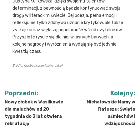
Justyna Kulikowska, dzięki swojemu talentowi i
determinacji, z pewnością będzie kontynuować swoją
drogę w literackim świecie. Jej poezja, pełna emocji i
refleksji, nie tylko zdobywa uznanie krytyków, ale także
zyskuje coraz większą popularność wśród czytelników.
Przyszłość rysuje się dla niej w jasnych barwach, a
kolejne nagrody i wyróżnienia wydają się być jedynie
kwestią czasu.
Źródło: facebook.com/bialystokUM
Nawigacja
Poprzedni:
Kolejny:
wpisu
Nowy żłobek w Wasilkowie
Michałowskie Mamy w
dla maluchów od 20
Ratuszu: Święto
tygodnia do 3 lat otwiera
uśmiechów i
rekrutację
wdzięczności