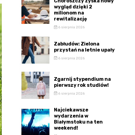
Choroszczy zyska nowy
wygląd dzięki 2
milionom na
rewitalizację
6 sierpnia 2026
Zabłudów: Zielona
przystań na letnie upały
6 sierpnia 2026
Zgarnij stypendium na
pierwszy rok studiów!
6 sierpnia 2026
Najciekawsze
wydarzenia w
Białymstoku na ten
weekend!