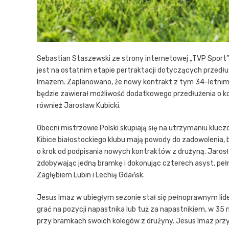
Sebastian Staszewski ze strony internetowej „TVP Sport” po
jest na ostatnim etapie pertraktacji dotyczących przedł
Imazem. Zaplanowano, że nowy kontrakt z tym 34-letnim
będzie zawierał możliwość dodatkowego przedłużenia o kole
również Jarosław Kubicki.
Obecni mistrzowie Polski skupiają się na utrzymaniu klu
Kibice białostockiego klubu mają powody do zadowoleni
o krok od podpisania nowych kontraktów z drużyną. Jaros
zdobywając jedną bramkę i dokonując czterech asyst, peł
Zagłębiem Lubin i Lechią Gdańsk.
Jesus Imaz w ubiegłym sezonie stał się pełnoprawnym liderem
grać na pozycji napastnika lub tuż za napastnikiem, w 35 m
przy bramkach swoich kolegów z drużyny. Jesus Imaz przyb