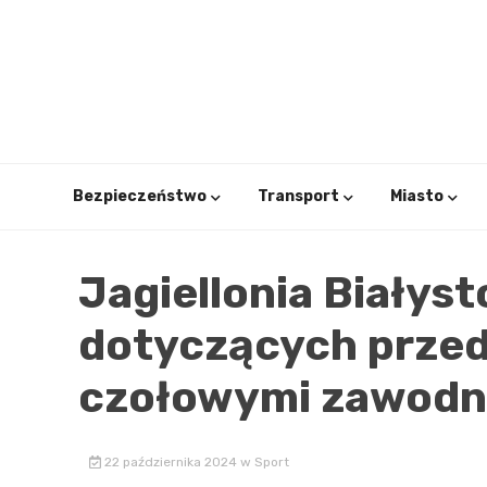
Skip
to
content
Bezpieczeństwo
Transport
Miasto
Jagiellonia Białyst
dotyczących przed
czołowymi zawodn
22 października 2024
w
Sport