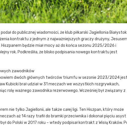
dał do publicznej wiadomości, że klub piłkarski Jagiellonia Białystok
użenia kontraktu z jednym z najważniejszych graczy drużyny, Jesuse
 Hiszpanem będzie miał mocy aż do końca sezonu 2025/2026 i
jny rok. Podkreśliła, że blisko podpisania nowego kontraktu jest
czowych zawodników
a, bowiem dwóch głównych twórców triumfu w sezonie 2023/2024 jes
ław Kubicki brał udział w 31 meczach we wszystkich rozgrywkach,
niąc rolę ważnego zawodnika rezerwowego. Wcześniej był związany z
 nie tylko Jagiellonii, ale także całej ligi. Ten Hiszpan, który może
eczach aż 14 razy trafił do bramki przeciwnika i dokonał pięciu asyst
ył do Polski w 2017 roku – wtedy podpisał kontrakt z Wisłą Kraków. P