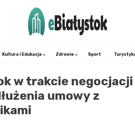
Twój informator, Białystok i okolice
eBial
Kultura i Edukacja
Zdrowie
Sport
Turystyk
ok w trakcie negocjacji
łużenia umowy z
ikami