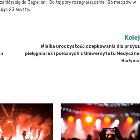
iósł się do Jagiellonii. Do tej pory rozegrał łącznie 186 meczów w
ując 23 asysty.
Kole
Wielka uroczystość czepkowania dla przysz
ln
pielęgniarek i położnych z Uniwersytetu Medyczn
Białyms