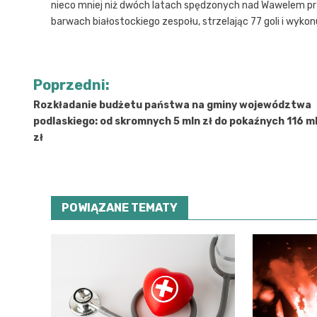
nieco mniej niż dwóch latach spędzonych nad Wawelem przen
barwach białostockiego zespołu, strzelając 77 goli i wykon
Nawigacja
Poprzedni:
wpisu
Rozkładanie budżetu państwa na gminy województwa
podlaskiego: od skromnych 5 mln zł do pokaźnych 116 m
zł
POWIĄZANE TEMATY