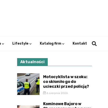
ystok.
a
Lifestyle
Katalog firm
Kontakt
Aktualności
Motocyklista w szoku:
co skłoniło go do
ucieczki przed policją?
6 sierpnia 2026
Kominowe Bajoro w