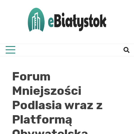
Skip
to
content
Twój informator, Białystok i okolice
eBial
Forum
Mniejszości
Podlasia wraz z
Platformą
Obywatelską