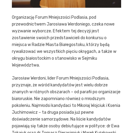
Organizację Forum Mniejszości Podlasia, pod
przewodnictwem Jarosława Werdoniego, czeka nowe
wyzwanie wyborcze. Efektem tej decyzji jest
zostawienie swoich przedstawicieli do konkursu o
miejsca w Radzie Miasta Białegostoku, którzy będą
rywalizować we wszystkich pięciu okręgach, a także w
okręgu białostockim o stanowisko w Sejmiku
Województwa.
Jarosław Werdoni, lider Forum Mniejszości Podlasia,
przyznaje, że wśród kandydatów jest wielu dobrze
znanych w różnych obszarach – od parafii po organizacje
białoruskie. Nie zapomniano również o młodszym
pokoleniu. Najmłodsi kandydaci to Mikołaj Wojciuk i Ksenia
Juchimowicz – ta druga posiada już pewne
doświadczenie samorządowe. Na liście kandydatów
pojawiają się także osoby debiutujące w polityce: dr Ewa
Tokajuk oraz dr Tomasz Gierasimiuk i Marek Kułakowski,