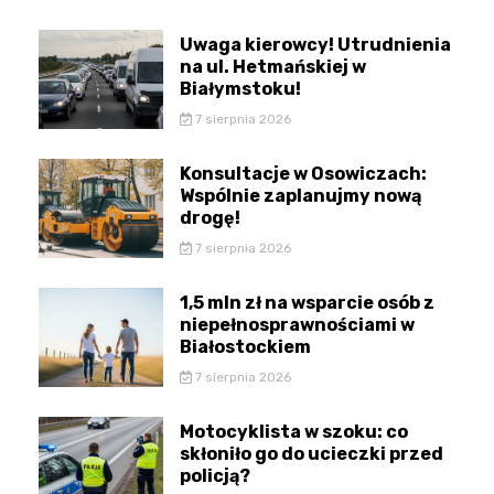
Uwaga kierowcy! Utrudnienia
na ul. Hetmańskiej w
Białymstoku!
7 sierpnia 2026
Konsultacje w Osowiczach:
Wspólnie zaplanujmy nową
drogę!
7 sierpnia 2026
1,5 mln zł na wsparcie osób z
niepełnosprawnościami w
Białostockiem
7 sierpnia 2026
Motocyklista w szoku: co
skłoniło go do ucieczki przed
policją?