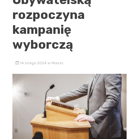
rozpoczyna
kampanię
wyborczą
14 lutego 2024
w
Miasto