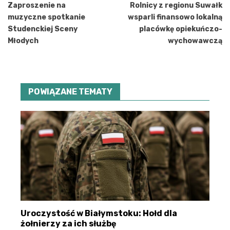
wpisu
Zaproszenie na
Rolnicy z regionu Suwałk
muzyczne spotkanie
wsparli finansowo lokalną
Studenckiej Sceny
placówkę opiekuńczo-
Młodych
wychowawczą
POWIĄZANE TEMATY
Uroczystość w Białymstoku: Hołd dla
żołnierzy za ich służbę