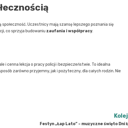
ołecznością
alną społeczność. Uczestnicy mają szansę lepszego poznania się
cji, co sprzyja budowaniu
zaufania i współpracy
.
ale i cenna lekcja o pracy policji i bezpieczeństwie. To idealna
sób zarówno przyjemny, jak i pożyteczny, dla całych rodzin. Nie
Kole
Festyn „Łap Lato” – muzyczne święto Dni 