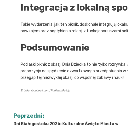
Integracja z lokalną sp
Takie wydarzenia, jak ten piknik, doskonale integrują lok
nawzajem oraz pogłębienia relacji z funkcjonariuszami poli
Podsumowanie
Podlaski piknik z okazji Dnia Dziecka to nie tylko rozrywka, 
propozycja na spędzenie czwartkowego przedpołudnia w spo
przegap tej niezwykłej okazji do wspólnej zabawy i nauki!
Źródło: facebook.com/PodlaskaPolicja
Nawigacja
Poprzedni:
wpisu
Dni Białegostoku 2026: Kulturalne Święto Miasta w