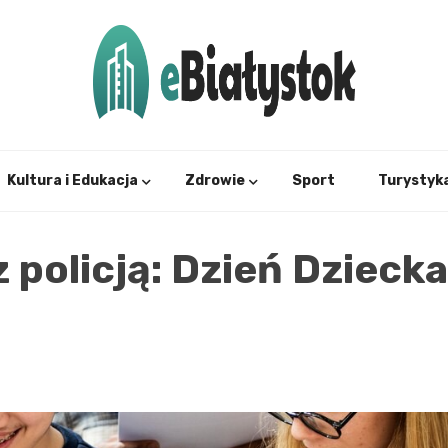
Twój informator, Białystok i okolice
eBial
Kultura i Edukacja
Zdrowie
Sport
Turystyk
 policją: Dzień Dziecka