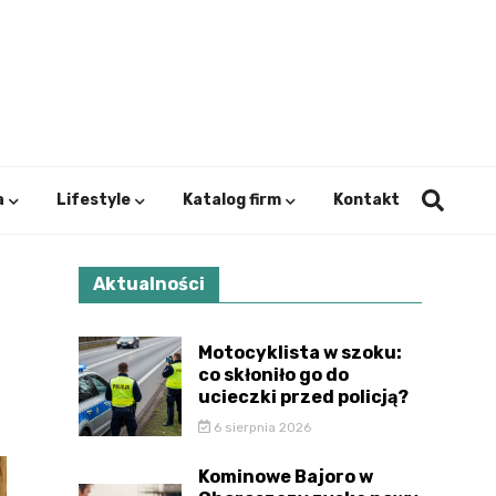
ystok.
a
Lifestyle
Katalog firm
Kontakt
Aktualności
Motocyklista w szoku:
co skłoniło go do
ucieczki przed policją?
6 sierpnia 2026
Kominowe Bajoro w