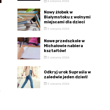
6 sierpnia 2026
Nowy żłobek w
Białymstoku z wolnymi
miejscami dla dzieci
5 sierpnia 2026
Nowe przedszkole w
Michałowie nabiera
kształtów!
5 sierpnia 2026
Odkryj urok Supraśla w
zaledwie jeden dzień!
5 sierpnia 2026
e