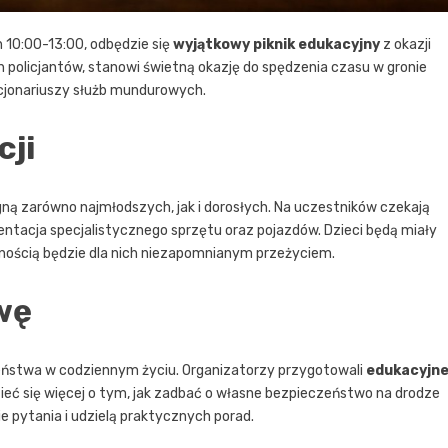
 10:00-13:00, odbędzie się
wyjątkowy piknik edukacyjny
z okazji
h policjantów, stanowi świetną okazję do spędzenia czasu w gronie
kcjonariuszy służb mundurowych.
cji
ągną zarówno najmłodszych, jak i dorosłych. Na uczestników czekają
entacja specjalistycznego sprzętu oraz pojazdów. Dzieci będą miały
nością będzie dla nich niezapomnianym przeżyciem.
wę
zeństwa w codziennym życiu. Organizatorzy przygotowali
edukacyjn
dzieć się więcej o tym, jak zadbać o własne bezpieczeństwo na drodze
ie pytania i udzielą praktycznych porad.