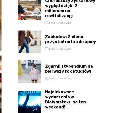
Choroszczy zyska nowy
wygląd dzięki 2
milionom na
rewitalizację
6 sierpnia 2026
Zabłudów: Zielona
przystań na letnie upały
6 sierpnia 2026
Zgarnij stypendium na
pierwszy rok studiów!
6 sierpnia 2026
Najciekawsze
wydarzenia w
Białymstoku na ten
weekend!