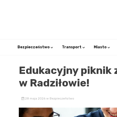
Skip
to
content
Bezpieczeństwo
Transport
Miasto
Edukacyjny piknik z
w Radziłowie!
28 maja 2026
w
Bezpieczeństwo