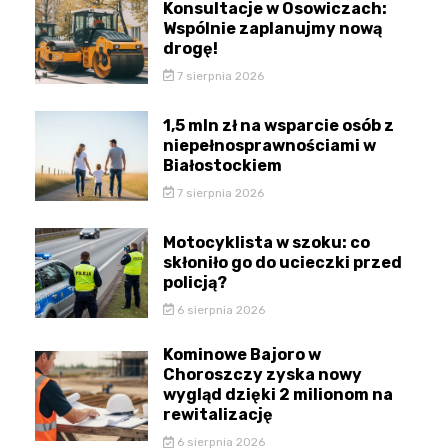
Konsultacje w Osowiczach:
Wspólnie zaplanujmy nową
drogę!
7 sierpnia 2026
1,5 mln zł na wsparcie osób z
niepełnosprawnościami w
Białostockiem
7 sierpnia 2026
Motocyklista w szoku: co
skłoniło go do ucieczki przed
policją?
6 sierpnia 2026
Kominowe Bajoro w
Choroszczy zyska nowy
wygląd dzięki 2 milionom na
rewitalizację
6 sierpnia 2026