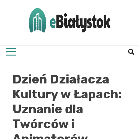
Skip
to
content
Twój informator, Białystok i okolice
eBial
Dzień Działacza
Kultury w Łapach:
Uznanie dla
Twórców i
Animatorów