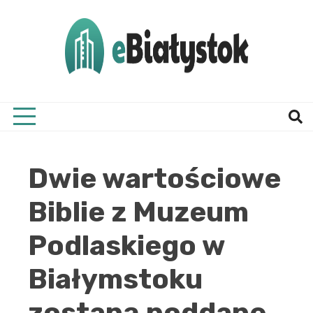
Skip
to
content
Twój informator, Białystok i okolice
eBial
Dwie wartościowe
Biblie z Muzeum
Podlaskiego w
Białymstoku
zostaną poddane