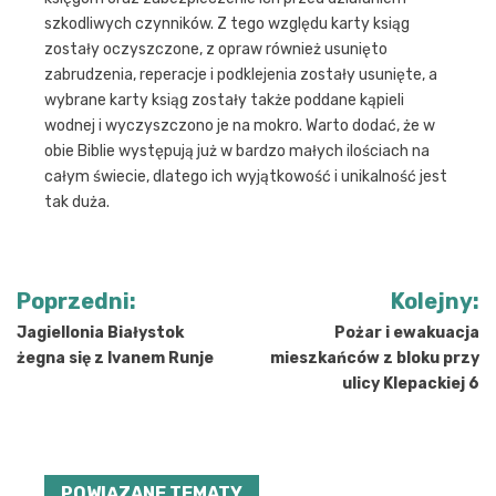
szkodliwych czynników. Z tego względu karty ksiąg
zostały oczyszczone, z opraw również usunięto
zabrudzenia, reperacje i podklejenia zostały usunięte, a
wybrane karty ksiąg zostały także poddane kąpieli
wodnej i wyczyszczono je na mokro. Warto dodać, że w
obie Biblie występują już w bardzo małych ilościach na
całym świecie, dlatego ich wyjątkowość i unikalność jest
tak duża.
Nawigacja
Poprzedni:
Kolejny:
wpisu
Jagiellonia Białystok
Pożar i ewakuacja
żegna się z Ivanem Runje
mieszkańców z bloku przy
ulicy Klepackiej 6
POWIĄZANE TEMATY