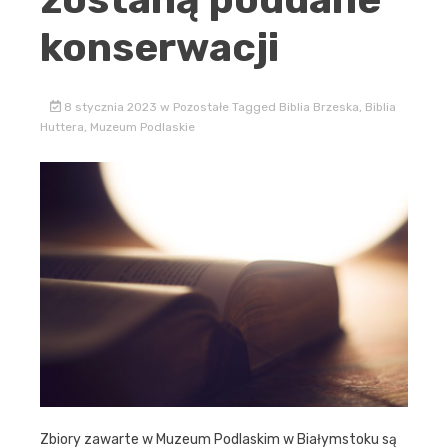
konserwacji
8 stycznia 2023
w
Pozostałe
Tagged
Biblia Brzeska
,
Biblia
Huttera
,
Muzeum Podlaskie
Zbiory zawarte w Muzeum Podlaskim w Białymstoku są