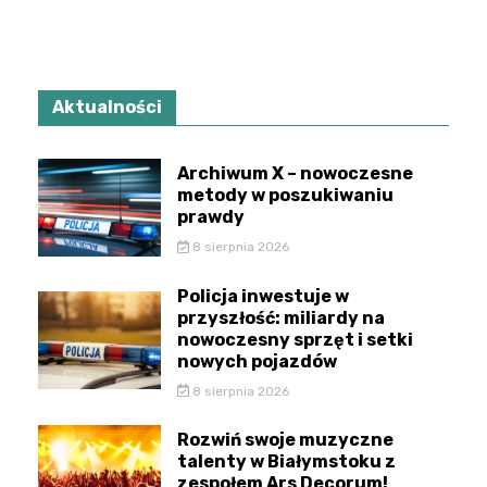
Aktualności
Archiwum X – nowoczesne
metody w poszukiwaniu
prawdy
8 sierpnia 2026
Policja inwestuje w
przyszłość: miliardy na
nowoczesny sprzęt i setki
nowych pojazdów
8 sierpnia 2026
Rozwiń swoje muzyczne
talenty w Białymstoku z
zespołem Ars Decorum!