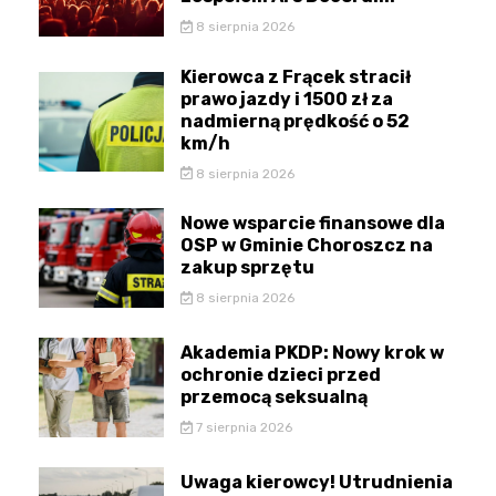
8 sierpnia 2026
Kierowca z Frącek stracił
prawo jazdy i 1500 zł za
nadmierną prędkość o 52
km/h
8 sierpnia 2026
Nowe wsparcie finansowe dla
OSP w Gminie Choroszcz na
zakup sprzętu
8 sierpnia 2026
Akademia PKDP: Nowy krok w
ochronie dzieci przed
przemocą seksualną
7 sierpnia 2026
Uwaga kierowcy! Utrudnienia