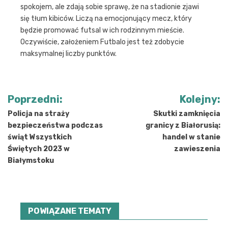
spokojem, ale zdają sobie sprawę, że na stadionie zjawi
się tłum kibiców. Liczą na emocjonujący mecz, który
będzie promować futsal w ich rodzinnym mieście.
Oczywiście, założeniem Futbalo jest też zdobycie
maksymalnej liczby punktów.
Nawigacja
Poprzedni:
Kolejny:
wpisu
Policja na straży
Skutki zamknięcia
bezpieczeństwa podczas
granicy z Białorusią:
świąt Wszystkich
handel w stanie
Świętych 2023 w
zawieszenia
Białymstoku
POWIĄZANE TEMATY