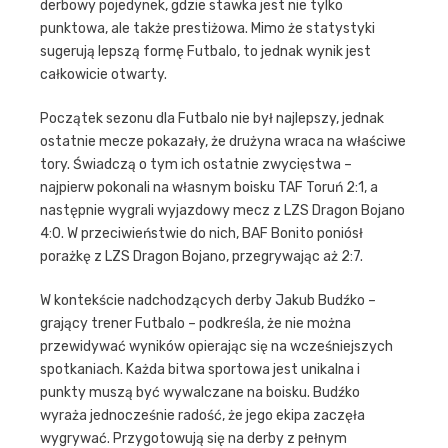
derbowy pojedynek, gdzie stawka jest nie tylko
punktowa, ale także prestiżowa. Mimo że statystyki
sugerują lepszą formę Futbalo, to jednak wynik jest
całkowicie otwarty.
Początek sezonu dla Futbalo nie był najlepszy, jednak
ostatnie mecze pokazały, że drużyna wraca na właściwe
tory. Świadczą o tym ich ostatnie zwycięstwa –
najpierw pokonali na własnym boisku TAF Toruń 2:1, a
następnie wygrali wyjazdowy mecz z LZS Dragon Bojano
4:0. W przeciwieństwie do nich, BAF Bonito poniósł
porażkę z LZS Dragon Bojano, przegrywając aż 2:7.
W kontekście nadchodzących derby Jakub Budźko –
grający trener Futbalo – podkreśla, że nie można
przewidywać wyników opierając się na wcześniejszych
spotkaniach. Każda bitwa sportowa jest unikalna i
punkty muszą być wywalczane na boisku. Budźko
wyraża jednocześnie radość, że jego ekipa zaczęła
wygrywać. Przygotowują się na derby z pełnym