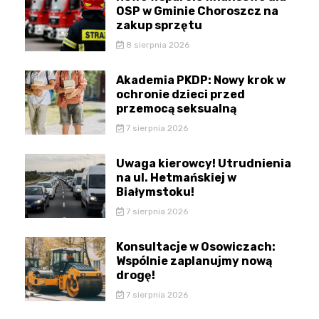
OSP w Gminie Choroszcz na
zakup sprzętu
8 sierpnia 2026
Akademia PKDP: Nowy krok w
ochronie dzieci przed
przemocą seksualną
7 sierpnia 2026
Uwaga kierowcy! Utrudnienia
na ul. Hetmańskiej w
Białymstoku!
7 sierpnia 2026
Konsultacje w Osowiczach:
Wspólnie zaplanujmy nową
drogę!
7 sierpnia 2026