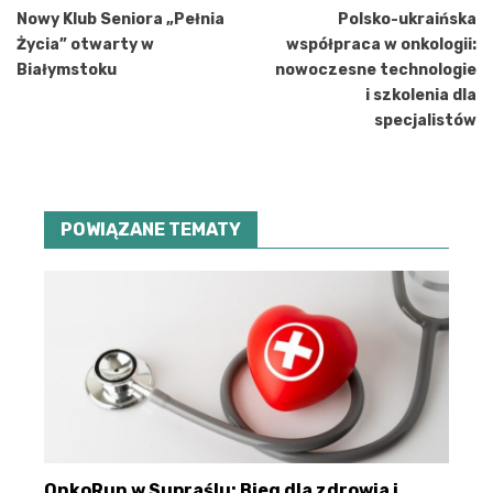
wpisu
Nowy Klub Seniora „Pełnia
Polsko-ukraińska
Życia” otwarty w
współpraca w onkologii:
Białymstoku
nowoczesne technologie
i szkolenia dla
specjalistów
POWIĄZANE TEMATY
OnkoRun w Supraślu: Bieg dla zdrowia i