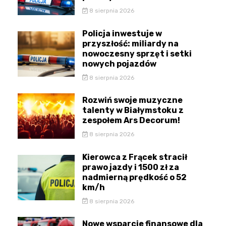
8 sierpnia 2026
Policja inwestuje w
przyszłość: miliardy na
nowoczesny sprzęt i setki
nowych pojazdów
8 sierpnia 2026
Rozwiń swoje muzyczne
talenty w Białymstoku z
zespołem Ars Decorum!
8 sierpnia 2026
Kierowca z Frącek stracił
prawo jazdy i 1500 zł za
nadmierną prędkość o 52
km/h
8 sierpnia 2026
Nowe wsparcie finansowe dla