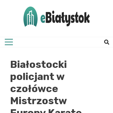
Skip
to
content
Twój informator, Białystok i okolice
eBial
Białostocki
policjant w
czołówce
Mistrzostw
Europy Karate