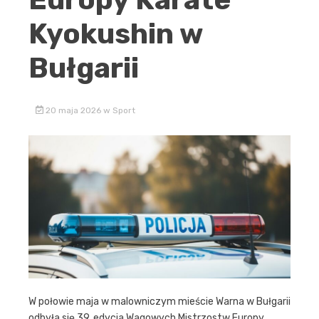
Kyokushin w
Bułgarii
20 maja 2026
w
Sport
W połowie maja w malowniczym mieście Warna w Bułgarii
odbyła się 39. edycja Wagowych Mistrzostw Europy