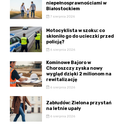
niepełnosprawnościami w
Białostockiem
7 sierpnia 2026
Motocyklista w szoku: co
skłoniło go do ucieczki przed
policją?
6 sierpnia 2026
Kominowe Bajoro w
Choroszczy zyska nowy
wygląd dzięki 2 milionom na
rewitalizację
6 sierpnia 2026
Zabłudów: Zielona przystań
na letnie upały
6 sierpnia 2026