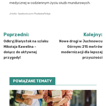
medycznej w codziennym życiu służb mundurowych.
źródło: facebook.com/PodlaskaPolicja
Nawigacja
Poprzedni:
Kolejny:
wpisu
Odkryj Białystok na szlaku
Nowe drogi w Juchnowcu
Mikołaja Kawelina –
Górnym: 215 metrów
dołącz do aktywnej
modernizacji dla lepszej
przygody!
przyszłości
POWIĄZANE TEMATY