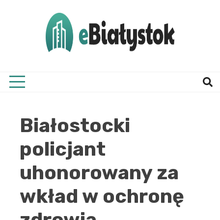
Skip
to
content
Twój informator, Białystok i okolice
eBial
Białostocki
policjant
uhonorowany za
wkład w ochronę
zdrowia