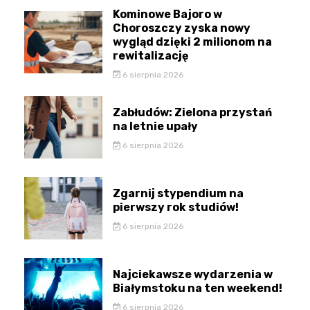
Kominowe Bajoro w
Choroszczy zyska nowy
wygląd dzięki 2 milionom na
rewitalizację
6 sierpnia 2026
Zabłudów: Zielona przystań
na letnie upały
6 sierpnia 2026
Zgarnij stypendium na
pierwszy rok studiów!
6 sierpnia 2026
Najciekawsze wydarzenia w
Białymstoku na ten weekend!
6 sierpnia 2026