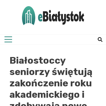
Skip
to
content
Twój informator, Białystok i okolice
eBial
Białostoccy
seniorzy świętują
zakończenie roku
akademickiego i
zdobywają nowe