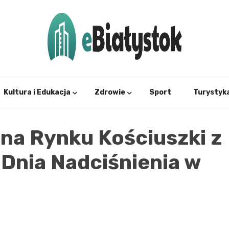
Twój informator, Białystok i okolice
eBial
Kultura i Edukacja
Zdrowie
Sport
Turystyk
na Rynku Kościuszki z
Dnia Nadciśnienia w