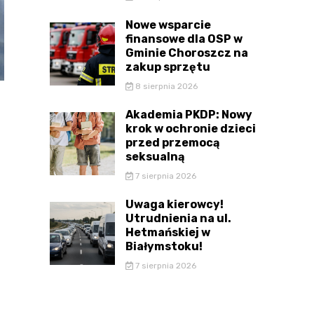
Nowe wsparcie
finansowe dla OSP w
Gminie Choroszcz na
zakup sprzętu
8 sierpnia 2026
Akademia PKDP: Nowy
krok w ochronie dzieci
przed przemocą
seksualną
7 sierpnia 2026
Uwaga kierowcy!
Utrudnienia na ul.
Hetmańskiej w
Białymstoku!
7 sierpnia 2026