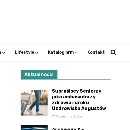
ystok.
a
Lifestyle
Katalog firm
Kontakt
Aktualności
Supraślscy Seniorzy
jako ambasadorzy
zdrowia i uroku
Uzdrowiska Augustów
9 sierpnia 2026
Archiwum X –