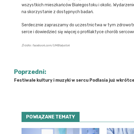
wszystkich mieszkańców Białegostoku i okolic. Wydarzenie 
na skorzystanie z dostępnych badań.
Serdecznie zapraszamy do uczestnictwa w tym zdrowotny
serce i dowiedzieć się więcej o profilaktyce chorób serco
Źródło: facebook.com/UMBialystok
Nawigacja
Poprzedni:
wpisu
Festiwale kultury i muzyki w sercu Podlasia już wkrótce
POWIĄZANE TEMATY