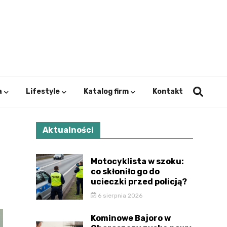
ystok.
a
Lifestyle
Katalog firm
Kontakt
Aktualności
Motocyklista w szoku:
co skłoniło go do
ucieczki przed policją?
6 sierpnia 2026
Kominowe Bajoro w