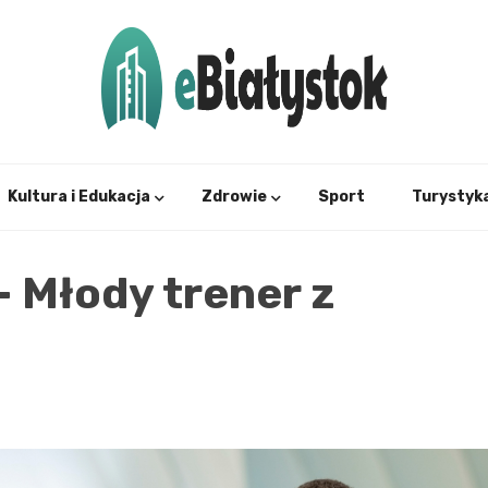
Twój informator, Białystok i okolice
eBial
Kultura i Edukacja
Zdrowie
Sport
Turystyk
– Młody trener z