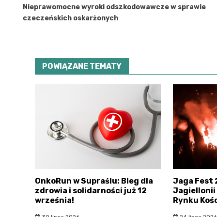
wpisu
Nieprawomocne wyroki odszkodowawcze w sprawie
czeczeńskich oskarżonych
POWIĄZANE TEMATY
OnkoRun w Supraślu: Bieg dla
Jaga Fest 
zdrowia i solidarności już 12
Jagielloni
września!
Rynku Kośc