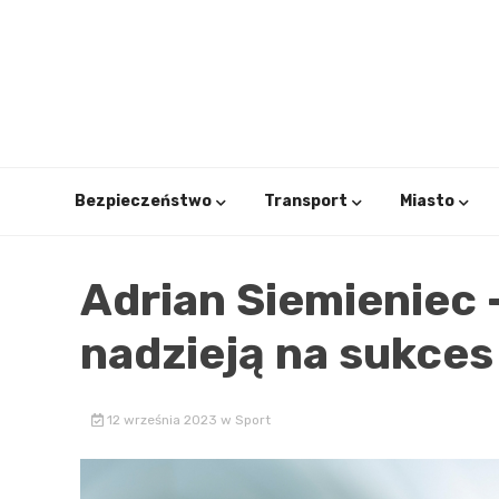
Skip
to
content
Bezpieczeństwo
Transport
Miasto
Adrian Siemieniec 
nadzieją na sukces
12 września 2023
w
Sport