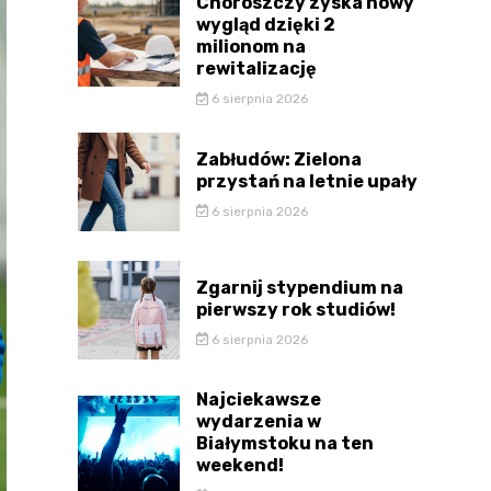
Choroszczy zyska nowy
wygląd dzięki 2
milionom na
rewitalizację
6 sierpnia 2026
Zabłudów: Zielona
przystań na letnie upały
6 sierpnia 2026
Zgarnij stypendium na
pierwszy rok studiów!
6 sierpnia 2026
Najciekawsze
wydarzenia w
Białymstoku na ten
weekend!