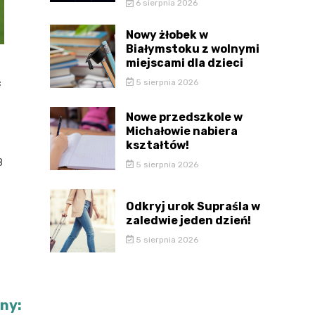
6 sierpnia 2026
Nowy żłobek w
Białymstoku z wolnymi
miejscami dla dzieci
5 sierpnia 2026
c
Nowe przedszkole w
Michałowie nabiera
kształtów!
8
5 sierpnia 2026
Odkryj urok Supraśla w
zaledwie jeden dzień!
5 sierpnia 2026
jny: