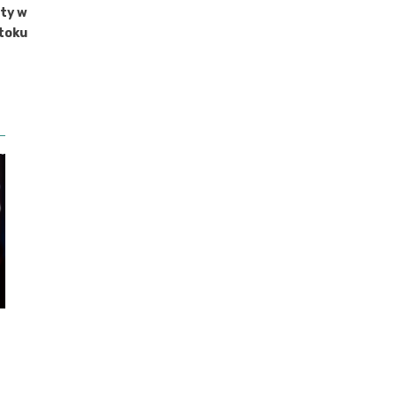
ty w
toku