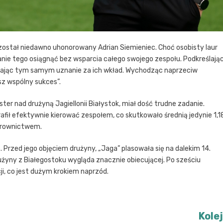
został niedawno uhonorowany Adrian Siemieniec. Choć osobisty laur
tanie tego osiągnąć bez wsparcia całego swojego zespołu. Podkreślają
ając tym samym uznanie za ich wkład. Wychodząc naprzeciw
sz wspólny sukces”.
ter nad drużyną Jagiellonii Białystok, miał dość trudne zadanie.
rafił efektywnie kierować zespołem, co skutkowało średnią jedynie 1,1
erownictwem.
 Przed jego objęciem drużyny, „Jaga” plasowała się na dalekim 14.
żyny z Białegostoku wygląda znacznie obiecującej. Po sześciu
i, co jest dużym krokiem naprzód.
Kole