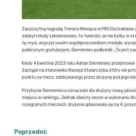
Zaszczytną nagrodą Trenera Miesiąca w PKO Ekstraklasie 
zdobył młody szkoleniowiec, to twierdzi, że nie byłby w s
tę myśl, wręczył swoim współpracownikom medale, wyraż
publicznym gratulacjom, Siemieniec podkreślił: „To jest na
Kiedy 4 kwietnia 2023 roku Adrian Siemieniec przejmował s
Zastąpił na stanowisku Macieja Stolarczyka, który nie pot
punktu na mecz, zdobywanego przez drużynę pod jego ki
Przybycie Siemienieca oznaczało dla drużyny nową jakość.
miejscu w rankingu. Jednak obecny sezon w wykonaniu dru
rozegranych meczach, drużyna uplasowała się na 4. pozycj
Nawigacja
Poprzedni: