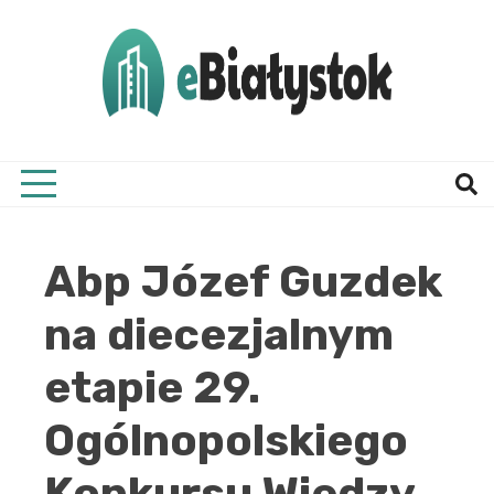
Skip
to
content
Twój informator, Białystok i okolice
eBial
Abp Józef Guzdek
na diecezjalnym
etapie 29.
Ogólnopolskiego
Konkursu Wiedzy