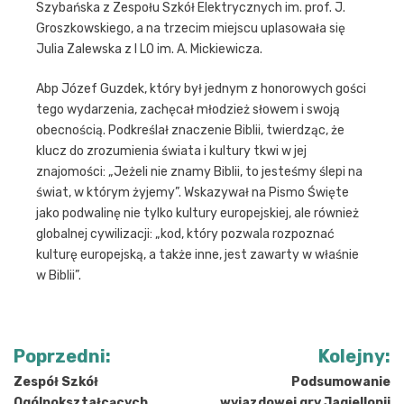
Szybańska z Zespołu Szkół Elektrycznych im. prof. J.
Groszkowskiego, a na trzecim miejscu uplasowała się
Julia Zalewska z I LO im. A. Mickiewicza.
Abp Józef Guzdek, który był jednym z honorowych gości
tego wydarzenia, zachęcał młodzież słowem i swoją
obecnością. Podkreślał znaczenie Biblii, twierdząc, że
klucz do zrozumienia świata i kultury tkwi w jej
znajomości: „Jeżeli nie znamy Biblii, to jesteśmy ślepi na
świat, w którym żyjemy”. Wskazywał na Pismo Święte
jako podwalinę nie tylko kultury europejskiej, ale również
globalnej cywilizacji: „kod, który pozwala rozpoznać
kulturę europejską, a także inne, jest zawarty w właśnie
w Biblii”.
Nawigacja
Poprzedni:
Kolejny:
wpisu
Zespół Szkół
Podsumowanie
Ogólnokształcących
wyjazdowej gry Jagiellonii