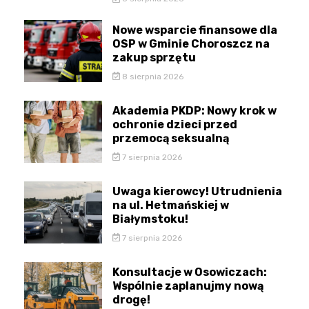
Nowe wsparcie finansowe dla
OSP w Gminie Choroszcz na
zakup sprzętu
8 sierpnia 2026
Akademia PKDP: Nowy krok w
ochronie dzieci przed
przemocą seksualną
7 sierpnia 2026
Uwaga kierowcy! Utrudnienia
na ul. Hetmańskiej w
Białymstoku!
7 sierpnia 2026
Konsultacje w Osowiczach:
Wspólnie zaplanujmy nową
drogę!