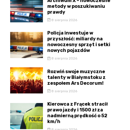
Archiwum X – nowoczesne
metody w poszukiwaniu
prawdy
8 sierpnia 2026
Policja inwestuje w
przyszłość: miliardy na
nowoczesny sprzęt i setki
nowych pojazdów
8 sierpnia 2026
Rozwiń swoje muzyczne
talenty w Białymstoku z
zespołem Ars Decorum!
8 sierpnia 2026
Kierowca z Frącek stracił
prawo jazdy i 1500 zł za
nadmierną prędkość o 52
km/h
8 sierpnia 2026