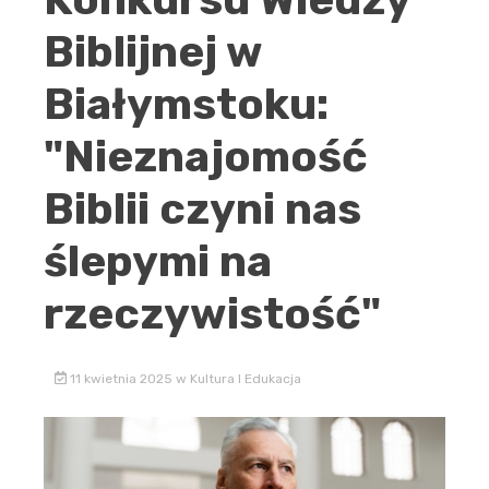
Biblijnej w
Białymstoku:
"Nieznajomość
Biblii czyni nas
ślepymi na
rzeczywistość"
11 kwietnia 2025
w
Kultura I Edukacja