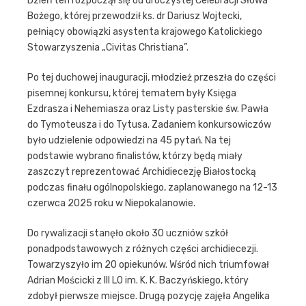
Dzień ten rozpoczął się od uroczystej Celebracji Słowa
Bożego, której przewodził ks. dr Dariusz Wojtecki,
pełniący obowiązki asystenta krajowego Katolickiego
Stowarzyszenia „Civitas Christiana”.
Po tej duchowej inauguracji, młodzież przeszła do części
pisemnej konkursu, której tematem były Księga
Ezdrasza i Nehemiasza oraz Listy pasterskie św. Pawła
do Tymoteusza i do Tytusa. Zadaniem konkursowiczów
było udzielenie odpowiedzi na 45 pytań. Na tej
podstawie wybrano finalistów, którzy będą miały
zaszczyt reprezentować Archidiecezję Białostocką
podczas finału ogólnopolskiego, zaplanowanego na 12-13
czerwca 2025 roku w Niepokalanowie.
Do rywalizacji stanęło około 30 uczniów szkół
ponadpodstawowych z różnych części archidiecezji.
Towarzyszyło im 20 opiekunów. Wśród nich triumfował
Adrian Mościcki z III LO im. K. K. Baczyńskiego, który
zdobył pierwsze miejsce. Drugą pozycję zajęła Angelika