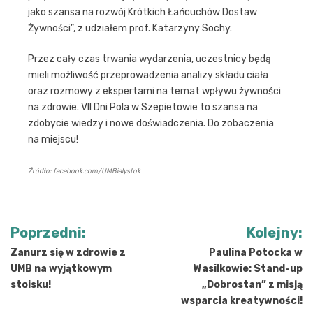
jako szansa na rozwój Krótkich Łańcuchów Dostaw
Żywności”, z udziałem prof. Katarzyny Sochy.
Przez cały czas trwania wydarzenia, uczestnicy będą
mieli możliwość przeprowadzenia analizy składu ciała
oraz rozmowy z ekspertami na temat wpływu żywności
na zdrowie. VII Dni Pola w Szepietowie to szansa na
zdobycie wiedzy i nowe doświadczenia. Do zobaczenia
na miejscu!
Źródło: facebook.com/UMBialystok
Nawigacja
Poprzedni:
Kolejny:
wpisu
Zanurz się w zdrowie z
Paulina Potocka w
UMB na wyjątkowym
Wasilkowie: Stand-up
stoisku!
„Dobrostan” z misją
wsparcia kreatywności!