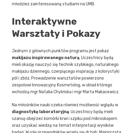
młodzież zainteresowaną studiami na UMB.
Interaktywne
Warsztaty i Pokazy
Jednym z głównych punktów programu jest pokaz
makijażu inspirowanego naturą
. Uczestnicy będą
mieli okazję nauczyć się technik szybkiego, naturalnego
makijażu dziennego, czerpiącego inspirację z kolorystyki
pól i zbóż. Prowadzenie warsztatów powierzono
zespołowi Innowacyjny Kosmetolog, w skład którego
wchodzą mgr Natalia Chylińska i mgr Marta Makacewicz.
Na miłośników nauki czeka również możliwość wglądu w
diagnostykę laboratoryjną
. Uczestnicy będą mieli
szansę obejrzeć komórki krwi i szpiku pod mikroskopem
oraz uzyskać wiedzę na temat interpretacji wyników
badań. W rolę przewodników wcielą się dr hab. Małgorzata