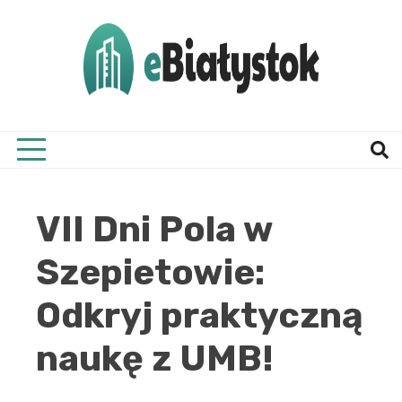
Skip
to
content
Twój informator, Białystok i okolice
eBial
VII Dni Pola w
Szepietowie:
Odkryj praktyczną
naukę z UMB!