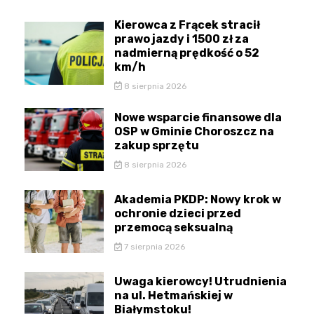
Kierowca z Frącek stracił
prawo jazdy i 1500 zł za
nadmierną prędkość o 52
km/h
8 sierpnia 2026
Nowe wsparcie finansowe dla
OSP w Gminie Choroszcz na
zakup sprzętu
8 sierpnia 2026
Akademia PKDP: Nowy krok w
ochronie dzieci przed
przemocą seksualną
7 sierpnia 2026
Uwaga kierowcy! Utrudnienia
na ul. Hetmańskiej w
Białymstoku!