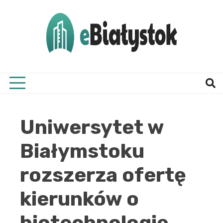
Skip
to
content
Twój informator, Białystok i okolice
eBial
Uniwersytet w
Białymstoku
rozszerza ofertę
kierunków o
biotechnologię