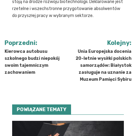
stoją na drodze rozwoju biotechnologii. Deklarowane jest
rzetelne i wszechstronne przygotowanie absolwentów
do przyszłej pracy w wybranym sektorze.
Nawigacja
Poprzedni:
Kolejny:
wpisu
Kierowca autobusu
Unia Europejska docenia
szkolnego budzi niepokój
20-letnie wysiłki polskich
swoim tajemniczym
samorządów: Białystok
zachowaniem
zasługuje na uznanie za
Muzeum Pamięci Sybiru
POWIĄZANE TEMATY