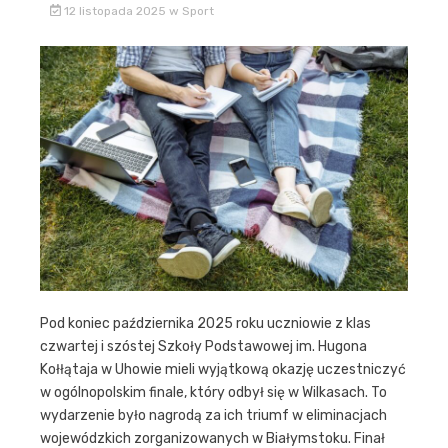
12 listopada 2025
w
Sport
Pod koniec października 2025 roku uczniowie z klas
czwartej i szóstej Szkoły Podstawowej im. Hugona
Kołłątaja w Uhowie mieli wyjątkową okazję uczestniczyć
w ogólnopolskim finale, który odbył się w Wilkasach. To
wydarzenie było nagrodą za ich triumf w eliminacjach
wojewódzkich zorganizowanych w Białymstoku. Finał