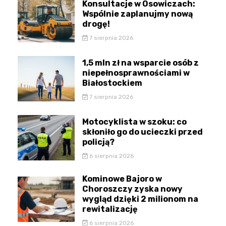
Konsultacje w Osowiczach:
Wspólnie zaplanujmy nową
drogę!
7 sierpnia 2026
1,5 mln zł na wsparcie osób z
niepełnosprawnościami w
Białostockiem
7 sierpnia 2026
Motocyklista w szoku: co
skłoniło go do ucieczki przed
policją?
6 sierpnia 2026
Kominowe Bajoro w
Choroszczy zyska nowy
wygląd dzięki 2 milionom na
rewitalizację
6 sierpnia 2026