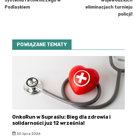
systemu ratowniczego w
wojewódzkich
Podlaskiem
eliminacjach turnieju
policji!
POWIĄZANE TEMATY
OnkoRun w Supraślu: Bieg dla zdrowia i
solidarności już 12 września!
30 lipca 2026