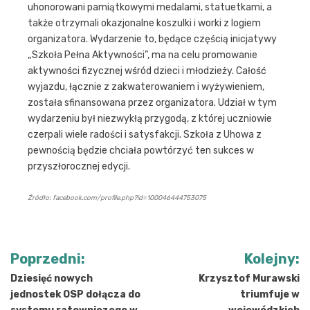
uhonorowani pamiątkowymi medalami, statuetkami, a
także otrzymali okazjonalne koszulki i worki z logiem
organizatora. Wydarzenie to, będące częścią inicjatywy
„Szkoła Pełna Aktywności”, ma na celu promowanie
aktywności fizycznej wśród dzieci i młodzieży. Całość
wyjazdu, łącznie z zakwaterowaniem i wyżywieniem,
została sfinansowana przez organizatora. Udział w tym
wydarzeniu był niezwykłą przygodą, z której uczniowie
czerpali wiele radości i satysfakcji. Szkoła z Uhowa z
pewnością będzie chciała powtórzyć ten sukces w
przyszłorocznej edycji.
Źródło: facebook.com/profile.php?id=100046444753075
Nawigacja
Poprzedni:
Kolejny:
wpisu
Dziesięć nowych
Krzysztof Murawski
jednostek OSP dołącza do
triumfuje w