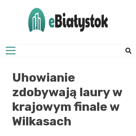
Skip
to
content
Twój informator, Białystok i okolice
eBial
Uhowianie
zdobywają laury w
krajowym finale w
Wilkasach