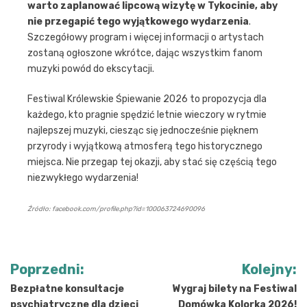
warto zaplanować lipcową wizytę w Tykocinie, aby
nie przegapić tego wyjątkowego wydarzenia
.
Szczegółowy program i więcej informacji o artystach
zostaną ogłoszone wkrótce, dając wszystkim fanom
muzyki powód do ekscytacji.
Festiwal Królewskie Śpiewanie 2026 to propozycja dla
każdego, kto pragnie spędzić letnie wieczory w rytmie
najlepszej muzyki, ciesząc się jednocześnie pięknem
przyrody i wyjątkową atmosferą tego historycznego
miejsca. Nie przegap tej okazji, aby stać się częścią tego
niezwykłego wydarzenia!
Źródło: facebook.com/profile.php?id=100063724690096
Nawigacja
Poprzedni:
Kolejny:
wpisu
Bezpłatne konsultacje
Wygraj bilety na Festiwal
psychiatryczne dla dzieci
Domówka Kolorka 2026!