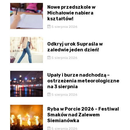
Nowe przedszkole w
Michałowie nabiera
kształtów!
5 sierpnia 2026
Odkryj urok Supraśla w
zaledwie jeden dzień!
5 sierpnia 2026
Upały i burze nadchodzą –
ostrzeżenia meteorologiczne
na 3 sierpnia
5 sierpnia 2026
Ryba w Porcie 2026 – Festiwal
Smaków nad Zalewem
Siemianówka
5 sierpnia 2026