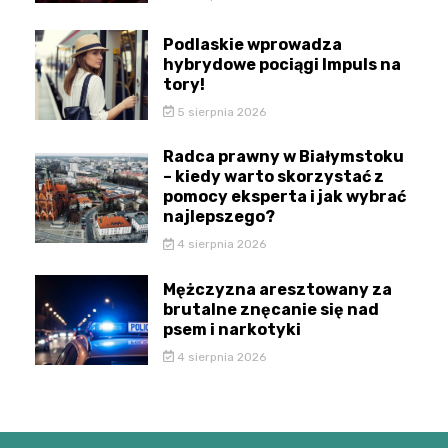
Podlaskie wprowadza
hybrydowe pociągi Impuls na
tory!
5 sierpnia 2026
Radca prawny w Białymstoku
– kiedy warto skorzystać z
pomocy eksperta i jak wybrać
najlepszego?
4 sierpnia 2026
Mężczyzna aresztowany za
brutalne znęcanie się nad
psem i narkotyki
4 sierpnia 2026