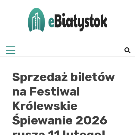
Skip
to
content
Twój informator, Białystok i okolice
eBial
Sprzedaż biletów
na Festiwal
Królewskie
Śpiewanie 2026
rusza 11 lutego!