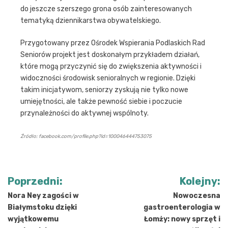
do jeszcze szerszego grona osób zainteresowanych
tematyką dziennikarstwa obywatelskiego.
Przygotowany przez Ośrodek Wspierania Podlaskich Rad
Seniorów projekt jest doskonałym przykładem działań,
które mogą przyczynić się do zwiększenia aktywności i
widoczności środowisk senioralnych w regionie. Dzięki
takim inicjatywom, seniorzy zyskują nie tylko nowe
umiejętności, ale także pewność siebie i poczucie
przynależności do aktywnej wspólnoty.
Źródło: facebook.com/profile.php?id=100046444753075
Nawigacja
Poprzedni:
Kolejny:
wpisu
Nora Ney zagości w
Nowoczesna
Białymstoku dzięki
gastroenterologia w
wyjątkowemu
Łomży: nowy sprzęt i