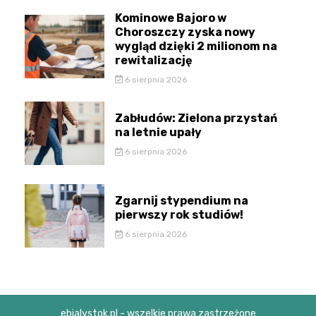
Kominowe Bajoro w
Choroszczy zyska nowy
wygląd dzięki 2 milionom na
rewitalizację
6 sierpnia 2026
Zabłudów: Zielona przystań
na letnie upały
6 sierpnia 2026
Zgarnij stypendium na
pierwszy rok studiów!
6 sierpnia 2026
ebialystok.pl - wszelkie prawa zastrzeżone