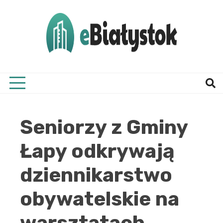
Skip
to
content
Twój informator, Białystok i okolice
eBial
Seniorzy z Gminy
Łapy odkrywają
dziennikarstwo
obywatelskie na
warsztatach