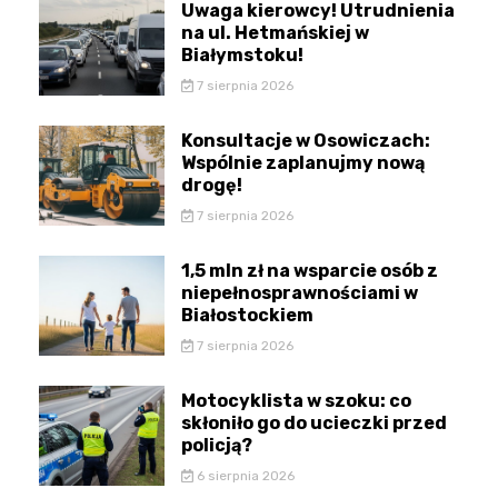
Uwaga kierowcy! Utrudnienia
na ul. Hetmańskiej w
Białymstoku!
7 sierpnia 2026
Konsultacje w Osowiczach:
Wspólnie zaplanujmy nową
drogę!
7 sierpnia 2026
1,5 mln zł na wsparcie osób z
niepełnosprawnościami w
Białostockiem
7 sierpnia 2026
Motocyklista w szoku: co
skłoniło go do ucieczki przed
policją?
6 sierpnia 2026