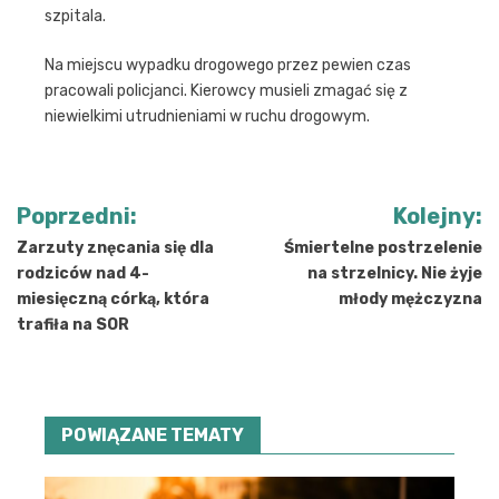
szpitala.
Na miejscu wypadku drogowego przez pewien czas
pracowali policjanci. Kierowcy musieli zmagać się z
niewielkimi utrudnieniami w ruchu drogowym.
Nawigacja
Poprzedni:
Kolejny:
wpisu
Zarzuty znęcania się dla
Śmiertelne postrzelenie
rodziców nad 4-
na strzelnicy. Nie żyje
miesięczną córką, która
młody mężczyzna
trafiła na SOR
POWIĄZANE TEMATY