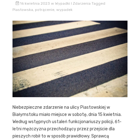
16 kwietnia 2023
w
Wypadki I Zdarzenia
Tagged
Piastowska
,
potrącenie
,
wypadek
Niebezpieczne zdarzenie na ulicy Piastowskiej w
Białymstoku miało miejsce w sobotę, dnia 15 kwietnia.
Według wstępnych ustaleń funkcjonariuszy policji, 61-
letni mężczyzna przechodzący przez przejście dla
pieszych robił to w sposób prawidłowy. Sprawcą