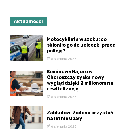
Aktualności
Motocyklista w szoku: co
skłoniło go do ucieczki przed
policją?
6 sierpnia 2026
Kominowe Bajoro w
Choroszczy zyska nowy
wygląd dzięki 2 milionom na
rewitalizację
6 sierpnia 2026
Zabłudów: Zielona przystań
na letnie upały
6 sierpnia 2026