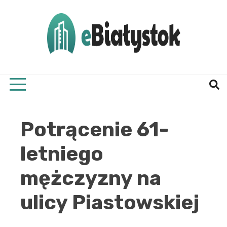
Skip
to
content
Twój informator, Białystok i okolice
eBial
Potrącenie 61-
letniego
mężczyzny na
ulicy Piastowskiej